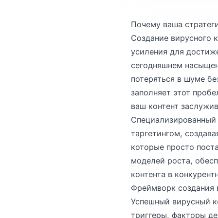
Почему ваша стратег
Создание вирусного к
усиления для достиже
сегодняшнем насыщен
потеряться в шуме б
заполняет этот пробе
ваш контент заслужи
Специализированный п
таргетингом, создава
которые просто пост
моделей роста, обес
контента в конкурент
Фреймворк создания 
Успешный вирусный к
триггеры, факторы д