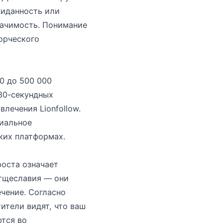
жиданность или
начимость. Понимание
орческого
0 до 500 000
 30-секундных
лечения Lionfollow.
иальное
ких платформах.
оста означает
 тщеславия — они
чение. Согласно
ители видят, что ваш
ются во