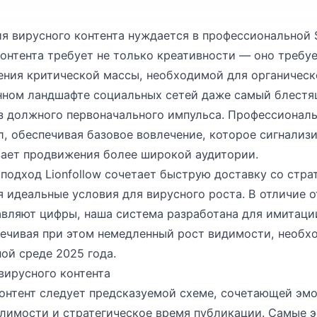
ия вирусного контента нуждается в профессионально
онтента требует не только креативности — оно требуе
ния критической массы, необходимой для органическо
ном ландшафте социальных сетей даже самый блестя
ез должного первоначального импульса. Профессиона
л, обеспечивая базовое вовлечение, которое сигнализ
вает продвижения более широкой аудитории.
одход Lionfollow сочетает быструю доставку со стра
я идеальные условия для вирусного роста. В отличие 
авляют цифры, наша система разработана для имитаци
печивая при этом немедленный рост видимости, необ
ной среде 2025 года.
вирусного контента
онтент следует предсказуемой схеме, сочетающей эм
елимости и стратегическое время публикации. Самые 