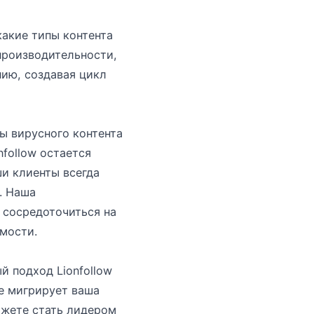
какие типы контента
производительности,
нию, создавая цикл
ы вирусного контента
follow остается
ши клиенты всегда
. Наша
 сосредоточиться на
мости.
 подход Lionfollow
де мигрирует ваша
ожете стать лидером