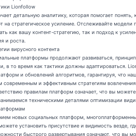
ки Lionfollow
ает детальную аналитику, которая помогает понять, 
т на стратегическое усиление. Отслеживайте модели 
ть как вашу контент-стратегию, так и подход к усиле
я и роста.
гии вирусного контента
циальные платформы продолжают развиваться, принцип
, в то время как тактики должны адаптироваться. Lion
атформ и обновлений алгоритмов, гарантируя, что на
м современным и эффективным стратегиям вовлечения
ветствию правилам платформ означает, что вы можете
 занимаемся техническими деталями оптимизации види
латформам
нием новых социальных платформ, многоплатформенный
сможете установить присутствие и видимость везде, г
можности быстрого развертывания означают, что вы м