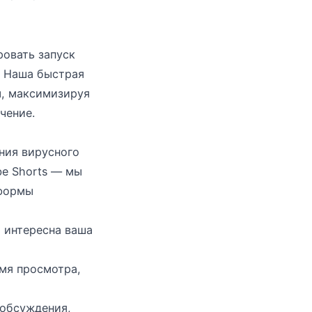
ровать запуск
? Наша быстрая
ы, максимизируя
чение.
ния вирусного
be Shorts — мы
тформы
 интересна ваша
мя просмотра,
обсуждения,