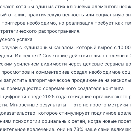
ючают хотя бы один из этих ключевых элементов: нео
ный отклик, практическую ценность или социальную з
 триггеров необходимо, но реализация требует как тв
стратегического распространения.
усного успеха
случай с кулинарным каналом, который вырос с 10 00
едели. Их секрет? Сочетание действительно полезных
еским усилением видимости через целевые сервисы вов
 просмотров и комментариев создал необходимое соц
ы запустить алгоритмическое продвижение на несколь
ты: преимущество современного создателя контента
 цифровой среде 2025 года ожидание органического р
ти. Мгновенные результаты — это не просто метрики
оказательство, которое стимулирует подлинное вовле
иям психологии социальных сетей, когда новые посет
ачительное вовлечение, они на 73% чаще сами включа