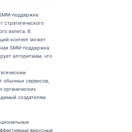
й SMM-поддержке
т стратегического
го взлета. В
щий контент может
льная SMM-поддержка
ирует алгоритмам, что
тегическим
от обычных сервисов,
и органических
ходимый создателям
оциональные
эффективные вирусные