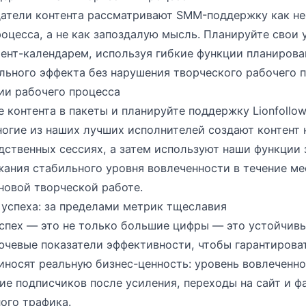
атели контента рассматривают SMM-поддержку как н
оцесса, а не как запоздалую мысль. Планируйте свои 
тент-календарем, используя гибкие функции планирован
ьного эффекта без нарушения творческого рабочего п
ии рабочего процесса
 контента в пакеты и планируйте поддержку Lionfollow
огие из наших лучших исполнителей создают контент 
дственных сессиях, а затем используют наши функции
ания стабильного уровня вовлеченности в течение ме
новой творческой работе.
 успеха: за пределами метрик тщеславия
спех — это не только большие цифры — это устойчивы
чевые показатели эффективности, чтобы гарантироват
носят реальную бизнес-ценность: уровень вовлеченно
ие подписчиков после усиления, переходы на сайт и 
ого трафика.