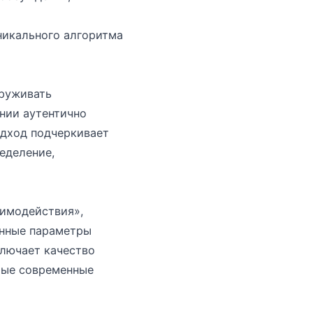
икального алгоритма
аруживать
ении аутентично
дход подчеркивает
еделение,
имодействия»,
енные параметры
ключает качество
рые современные