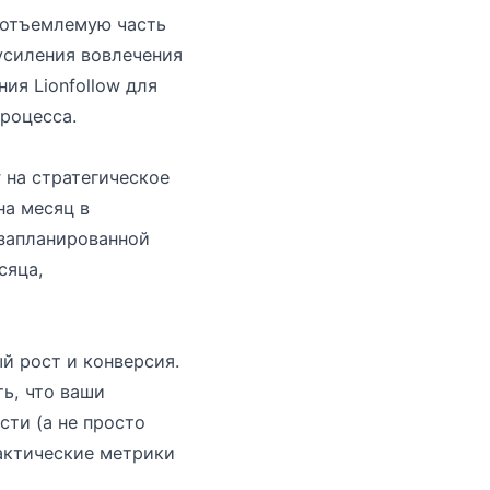
еотъемлемую часть
усиления вовлечения
ия Lionfollow для
роцесса.
 на стратегическое
на месяц в
 запланированной
сяца,
й рост и конверсия.
ь, что ваши
сти (а не просто
фактические метрики