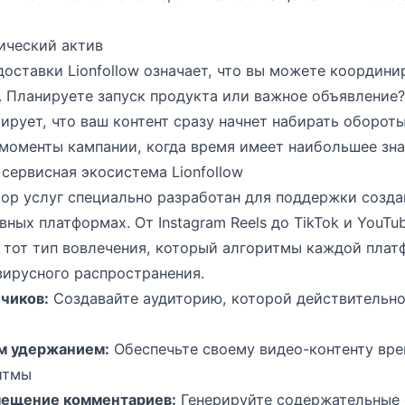
ический актив
оставки Lionfollow означает, что вы можете координи
. Планируете запуск продукта или важное объявление
тирует, что ваш контент сразу начнет набирать оборот
моменты кампании, когда время имеет наибольшее зна
 сервисная экосистема Lionfollow
ор услуг специально разработан для поддержки созда
вных платформах. От Instagram Reels до TikTok и YouTu
 тот тип вовлечения, который алгоритмы каждой пла
вирусного распространения.
чиков:
Создавайте аудиторию, которой действительно
м удержанием:
Обеспечьте своему видео-контенту вре
итмы
мещение комментариев:
Генерируйте содержательные 