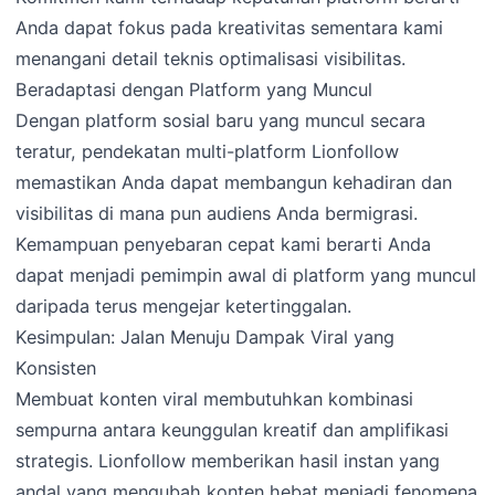
Anda dapat fokus pada kreativitas sementara kami
menangani detail teknis optimalisasi visibilitas.
Beradaptasi dengan Platform yang Muncul
Dengan platform sosial baru yang muncul secara
teratur, pendekatan multi-platform Lionfollow
memastikan Anda dapat membangun kehadiran dan
visibilitas di mana pun audiens Anda bermigrasi.
Kemampuan penyebaran cepat kami berarti Anda
dapat menjadi pemimpin awal di platform yang muncul
daripada terus mengejar ketertinggalan.
Kesimpulan: Jalan Menuju Dampak Viral yang
Konsisten
Membuat konten viral membutuhkan kombinasi
sempurna antara keunggulan kreatif dan amplifikasi
strategis. Lionfollow memberikan hasil instan yang
andal yang mengubah konten hebat menjadi fenomena