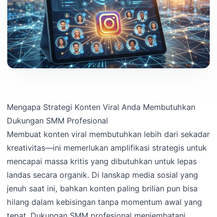
Mengapa Strategi Konten Viral Anda Membutuhkan
Dukungan SMM Profesional
Membuat konten viral membutuhkan lebih dari sekadar
kreativitas—ini memerlukan amplifikasi strategis untuk
mencapai massa kritis yang dibutuhkan untuk lepas
landas secara organik. Di lanskap media sosial yang
jenuh saat ini, bahkan konten paling brilian pun bisa
hilang dalam kebisingan tanpa momentum awal yang
tepat. Dukungan SMM profesional menjembatani