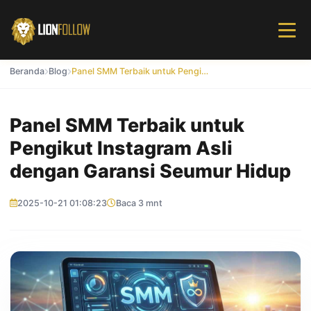
Beranda
Blog
Panel SMM Terbaik untuk Pengikut Instagram Asli dengan Garansi Seumur Hidup
Panel SMM Terbaik untuk
Pengikut Instagram Asli
dengan Garansi Seumur Hidup
2025-10-21 01:08:23
Baca 3 mnt