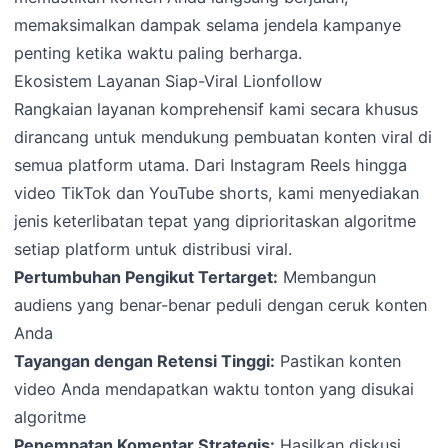
memaksimalkan dampak selama jendela kampanye
penting ketika waktu paling berharga.
Ekosistem Layanan Siap-Viral Lionfollow
Rangkaian layanan komprehensif kami secara khusus
dirancang untuk mendukung pembuatan konten viral di
semua platform utama. Dari Instagram Reels hingga
video TikTok dan YouTube shorts, kami menyediakan
jenis keterlibatan tepat yang diprioritaskan algoritme
setiap platform untuk distribusi viral.
Pertumbuhan Pengikut Tertarget:
Membangun
audiens yang benar-benar peduli dengan ceruk konten
Anda
Tayangan dengan Retensi Tinggi:
Pastikan konten
video Anda mendapatkan waktu tonton yang disukai
algoritme
Penempatan Komentar Strategis:
Hasilkan diskusi