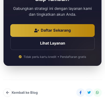
Gabungkan strategi ini dengan layanan kami
dan tingkatkan akun Anda.
Daftar Sekarang
Lihat Layanan
Tidak perlu kartu kredit • Pendaftaran gratis
Kembali ke Blog