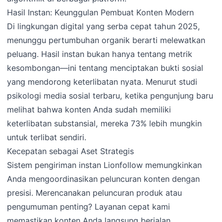
Hasil Instan: Keunggulan Pembuat Konten Modern
Di lingkungan digital yang serba cepat tahun 2025,
menunggu pertumbuhan organik berarti melewatkan
peluang. Hasil instan bukan hanya tentang metrik
kesombongan—ini tentang menciptakan bukti sosial
yang mendorong keterlibatan nyata. Menurut studi
psikologi media sosial terbaru, ketika pengunjung baru
melihat bahwa konten Anda sudah memiliki
keterlibatan substansial, mereka 73% lebih mungkin
untuk terlibat sendiri.
Kecepatan sebagai Aset Strategis
Sistem pengiriman instan Lionfollow memungkinkan
Anda mengoordinasikan peluncuran konten dengan
presisi. Merencanakan peluncuran produk atau
pengumuman penting? Layanan cepat kami
memastikan konten Anda langsung berjalan,