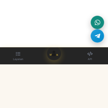
Masuk
Layanan
API