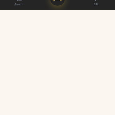
Servizi
API
Il miglior fornitore di pannelli SMM. Aumenta la tua presenza sui
social media.
Link Rapidi
Servizi