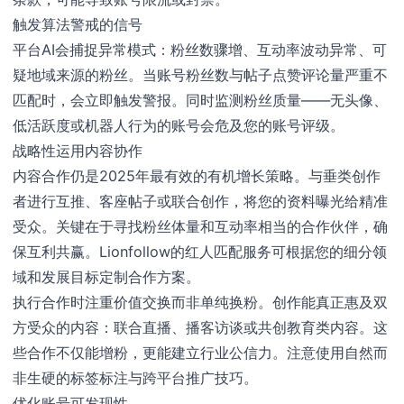
触发算法警戒的信号
平台AI会捕捉异常模式：粉丝数骤增、互动率波动异常、可
疑地域来源的粉丝。当账号粉丝数与帖子点赞评论量严重不
匹配时，会立即触发警报。同时监测粉丝质量——无头像、
低活跃度或机器人行为的账号会危及您的账号评级。
战略性运用内容协作
内容合作仍是2025年最有效的有机增长策略。与垂类创作
者进行互推、客座帖子或联合创作，将您的资料曝光给精准
受众。关键在于寻找粉丝体量和互动率相当的合作伙伴，确
保互利共赢。Lionfollow的红人匹配服务可根据您的细分领
域和发展目标定制合作方案。
执行合作时注重价值交换而非单纯换粉。创作能真正惠及双
方受众的内容：联合直播、播客访谈或共创教育类内容。这
些合作不仅能增粉，更能建立行业公信力。注意使用自然而
非生硬的标签标注与跨平台推广技巧。
优化账号可发现性