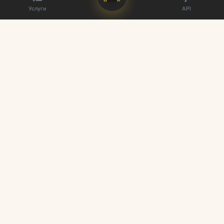
Услуги
API
Лучший поставщик SMM панелей. Улучшите свое присутствие в
социальных сетях с нашими услугами.
Быстрые ссылки
Услуги