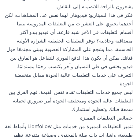
يشعرون بالراحة للانضمام إلى النقاش.
فكر في هذا السيناريو: فيديوهان لهما نفس عدد المشاهدات، لكن
أحدهما يحتوي على العشرات من التعليقات المدروسة بينما
أقسام التعليقات في الآخر شبه فارغة. أي فيديو يبدو أكثر
مصداقية وجاذبية؟ توفر التعليقات الحقيقية الشرارة الأولية
الحاسمة، مما يشجع على المشاركة العضوية ويبني مجتمعًا حول
قناتك. يمكن أن يكون هذا الدفع الفوري للتفاعل هو الفارق بين
فيديو يختفي في طي النسيان وآخر يكتسب زخمًا مستدامًا.
التعرف على خدمات التعليقات عالية الجودة مقابل منخفضة
الجودة
ليس جميع خدمات التعليقات تقدم نفس القيمة. فهم الفرق بين
التعليقات عالية الجودة ومنخفضة الجودة أمر ضروري لحماية
سمعة قناتك وتعظيم استثمارك.
خصائص التعليقات المميزة
تتميز التعليقات المميزة من خدمات مثل Lionfollow بأنماط لغة
طبيعية، وإشارات ذات صلة بالمحتوى، وصياغة متنوعة. تظهر