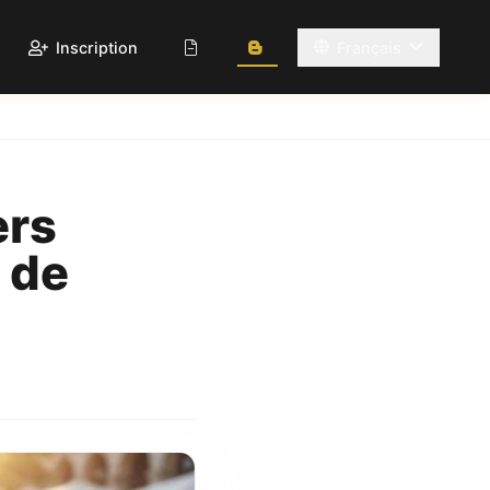
Inscription
Français
ers
 de