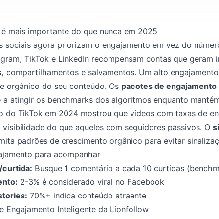
 é mais importante do que nunca em 2025
s sociais agora priorizam o engajamento em vez do númer
gram, TikTok e LinkedIn recompensam contas que geram int
, compartilhamentos e salvamentos. Um alto engajamento s
ce orgânico do seu conteúdo. Os
pacotes de engajamento
 a atingir os benchmarks dos algoritmos enquanto mantém
o do TikTok em 2024 mostrou que vídeos com taxas de e
visibilidade do que aqueles com seguidores passivos. O
s
mita padrões de crescimento orgânico para evitar sinaliza
ajamento para acompanhar
curtida:
Busque 1 comentário a cada 10 curtidas (benchm
ento:
2-3% é considerado viral no Facebook
tories:
70%+ indica conteúdo atraente
e Engajamento Inteligente da Lionfollow