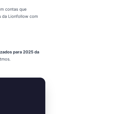
am contas que
s
da Lionfollow com
izados para 2025 da
itmos.