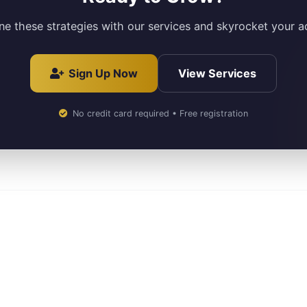
e these strategies with our services and skyrocket your a
Sign Up Now
View Services
No credit card required • Free registration