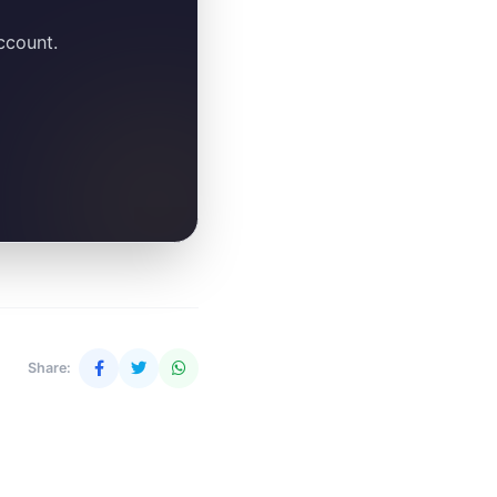
ccount.
Share: