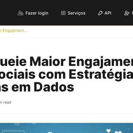
Fazer login
Serviços
API
Desbloqueie Maior Engajamento nas Redes Sociais com Estratégias Baseadas em Dados
ueie Maior Engajame
ociais com Estratégi
s em Dados
n read