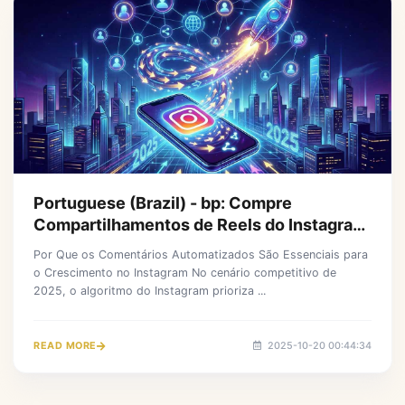
Portuguese (Brazil) - bp: Compre
Compartilhamentos de Reels do Instagram
para Crescimento Viral Instantâneo em
Por Que os Comentários Automatizados São Essenciais para
2025
o Crescimento no Instagram No cenário competitivo de
2025, o algoritmo do Instagram prioriza ...
READ MORE
2025-10-20 00:44:34