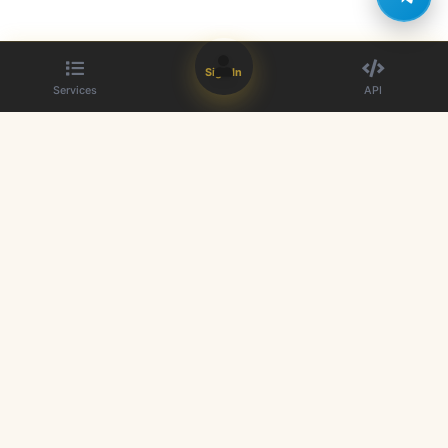
Sign In
Services
API
The best SMM panel provider. Boost your social media presence with
our high-quality services.
Quick Links