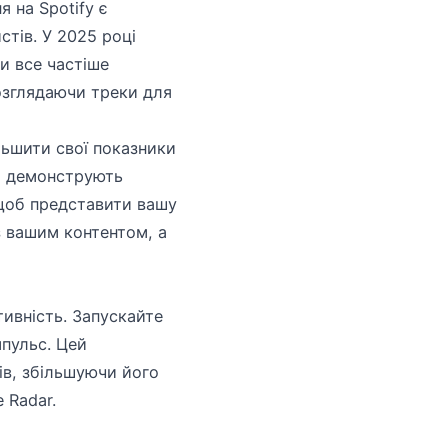
 на Spotify є
тів. У 2025 році
и все частіше
розглядаючи треки для
льшити свої показники
кі демонструють
 щоб представити вашу
з вашим контентом, а
ивність. Запускайте
мпульс. Цей
ів, збільшуючи його
 Radar.