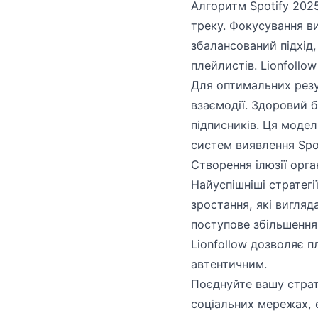
Алгоритм Spotify 2025
треку. Фокусування в
збалансований підхід
плейлистів. Lionfollo
Для оптимальних резу
взаємодії. Здоровий 
підписників. Ця моде
систем виявлення Spot
Створення ілюзії орга
Найуспішніші стратег
зростання, які вигляд
поступове збільшення
Lionfollow дозволяє 
автентичним.
Поєднуйте вашу страт
соціальних мережах, 