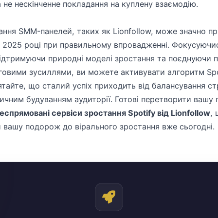
 не нескінченне покладання на куплену взаємодію.
ання SMM-панелей, таких як Lionfollow, може значно п
 у 2025 році при правильному впровадженні. Фокусуючис
підтримуючи природні моделі зростання та поєднуючи п
овими зусиллями, ви можете активувати алгоритм Spo
тайте, що сталий успіх приходить від балансування ст
ичним будуванням аудиторії. Готові перетворити вашу 
еспрямовані сервіси зростання Spotify від Lionfollow
,
и вашу подорож до вірального зростання вже сьогодні.