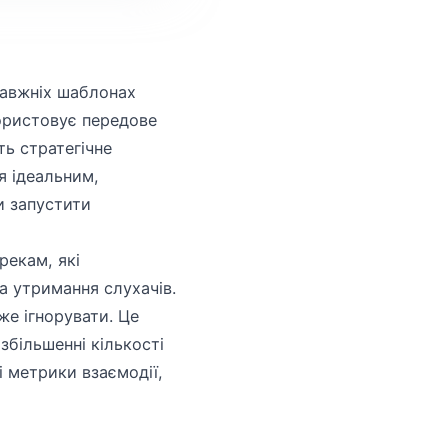
равжніх шаблонах
користовує передове
ть стратегічне
я ідеальним,
и запустити
рекам, які
а утримання слухачів.
же ігнорувати. Це
збільшенні кількості
і метрики взаємодії,