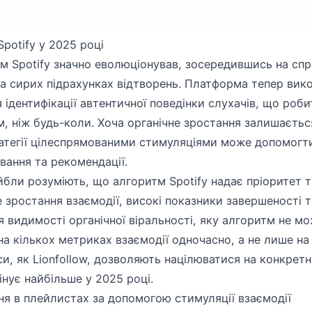
potify у 2025 році
м Spotify значно еволюціонував, зосередившись на сп
 на сирих підрахунках відтворень. Платформа тепер ви
ідентифікації автентичної поведінки слухачів, що роби
, ніж будь-коли. Хоча органічне зростання залишаєтьс
атегії цілеспрямованими стимуляціями може допомогт
вання та рекомендації.
йбли розуміють, що алгоритм Spotify надає пріоритет т
зростання взаємодії, високі показники завершеності т
видимості органічної віральності, яку алгоритм не мо
а кількох метриках взаємодії одночасно, а не лише на 
іси, як Lionfollow, дозволяють націлюватися на конкретн
інує найбільше у 2025 році.
ня в плейлистах за допомогою стимуляції взаємодії