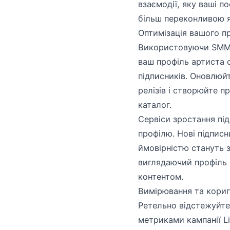
взаємодії, яку ваші 
більш переконливою як
Оптимізація вашого п
Використовуючи SMM-п
ваш профіль артиста 
підписників. Оновлюй
релізів і створюйте п
каталог.
Сервіси зростання пі
профілю. Нові підпис
ймовірністю стануть 
виглядаючий профіль
контентом.
Вимірювання та коригу
Ретельно відстежуйте 
метриками кампанії Li