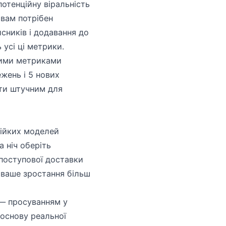
отенційну віральність
 вам потрібен
сників і додавання до
 усі ці метрики.
ними метриками
жень і 5 нових
ати штучним для
тійких моделей
а ніч оберіть
 поступової доставки
 ваше зростання більш
 — просуванням у
 основу реальної