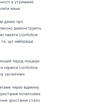
рності в утриманні
налити ваше
ві даних про
ідписок) демонструють
кі пакети Lionfollow
и те, що найкраще
кіший підхід поєднує
 сервіси Lionfollow
ну органічних
атами через відмінну
ористання початкових
ічне зростання стало