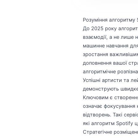
Розуміння алгоритму S
До 2025 року алгорит
взаємодії, а не лише
машинне навчання для 
зростання важливішим
доповнення вашої стр
алгоритмічне розпізна
Успішні артисти та ле
демонструють швидке 
Ключовим є створення 
означає фокусування н
відтворень. Такі серв
які алгоритм Spotify ц
Стратегічне розміщен