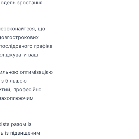
модель зростання
переконайтеся, що
 довгострокових
послідовного графіка
осліджувати ваш
сильною оптимізацією
 з більшою
утий, професійно
а захоплюючим
ists разом із
ть із підвищеним