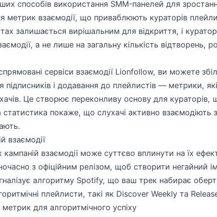
ших способів використання SMM-панелей для зростання
ня метрик взаємодії, що приваблюють кураторів плейлис
тах залишається вирішальним для відкриття, і куратор
заємодії, а не лише на загальну кількість відтворень, 
прямовані сервіси взаємодії Lionfollow, ви можете збі
я підписників і додавання до плейлистів — метрики, я
ухачів. Це створює переконливу основу для кураторів,
а статистика покаже, що слухачі активно взаємодіють 
ають.
й взаємодії
 кампаній взаємодії може суттєво вплинути на їх ефект
дночасно з офіційним релізом, щоб створити негайний і
гналізує алгоритму Spotify, що ваш трек набирає оберт
оритмічні плейлисти, такі як Discover Weekly та Release
 метрик для алгоритмічного успіху