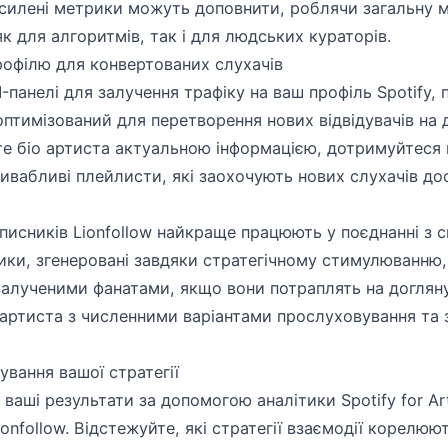
посилені метрики можуть доповнити, роблячи загальну 
 для алгоритмів, так і для людських кураторів.
рофілю для конвертованих слухачів
анелі для залучення трафіку на ваш профіль Spotify, 
оптимізований для перетворення нових відвідувачів на
те біо артиста актуальною інформацією, дотримуйтеся 
ривабливі плейлисти, які заохочують нових слухачів д
дписників Lionfollow найкраще працюють у поєднанні з 
ники, згенеровані завдяки стратегічному стимулюванню,
залученими фанатами, якщо вони потраплять на доглян
 артиста з численними варіантами прослуховування т
вання вашої стратегії
ваші результати за допомогою аналітики Spotify for Art
onfollow. Відстежуйте, які стратегії взаємодії корелюю