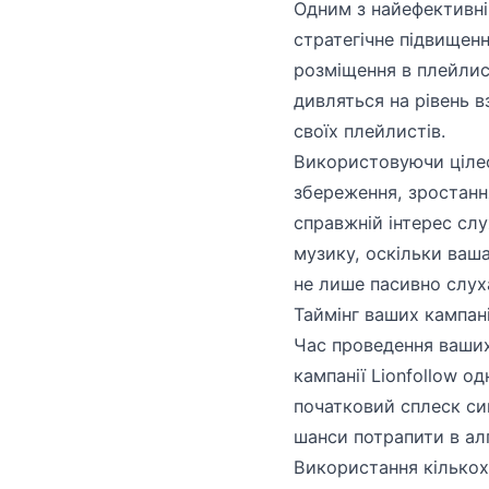
Одним з найефективні
стратегічне підвищен
розміщення в плейлис
дивляться на рівень в
своїх плейлистів.
Використовуючи цілес
збереження, зростанн
справжній інтерес сл
музику, оскільки ваш
не лише пасивно слух
Таймінг ваших кампані
Час проведення ваших
кампанії Lionfollow о
початковий сплеск си
шанси потрапити в алг
Використання кількох