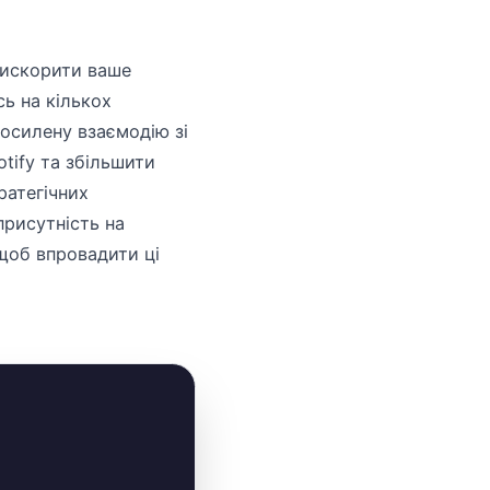
рискорити ваше
ь на кількох
осилену взаємодію зі
tify та збільшити
ратегічних
присутність на
 щоб впровадити ці