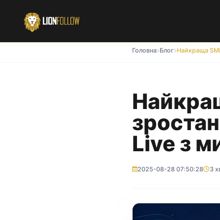
Головна
Блог
Найкра
зростан
Live з 
2025-08-28 07:50:28
3 х