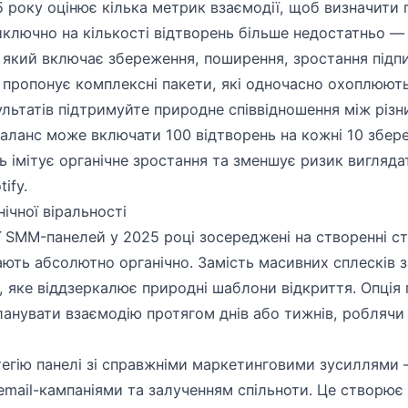
 року оцінює кілька метрик взаємодії, щоб визначити п
иключно на кількості відтворень більше недостатньо —
, який включає збереження, поширення, зростання підпи
w пропонує комплексні пакети, які одночасно охоплюють
льтатів підтримуйте природне співвідношення між різ
баланс може включати 100 відтворень на кожні 10 збере
ль імітує органічне зростання та зменшує ризик вигляд
ify.
нічної віральності
ії SMM-панелей у 2025 році зосереджені на створенні с
ають абсолютно органічно. Замість масивних сплесків з
, яке віддзеркалює природні шаблони відкриття. Опція
планувати взаємодію протягом днів або тижнів, роблячи
егію панелі зі справжніми маркетинговими зусиллями
email-кампаніями та залученням спільноти. Це створює