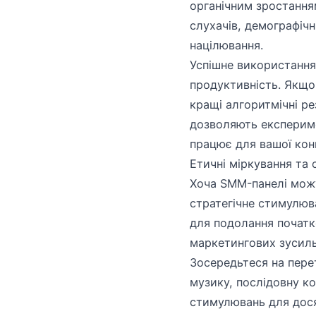
органічним зростанням
слухачів, демографічн
націлювання.
Успішне використання
продуктивність. Якщо
кращі алгоритмічні ре
дозволяють експериме
працює для вашої конк
Етичні міркування та 
Хоча SMM-панелі можу
стратегічне стимулюва
для подолання початк
маркетингових зусиль
Зосередьтеся на перет
музику, послідовну к
стимулювань для дося