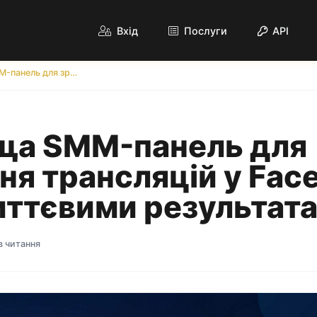
Вхід
Послуги
API
Найкраща SMM-панель для зростання трансляцій у Facebook Live з миттєвими результатами
ща SMM-панель для
ня трансляцій у Fac
миттєвими результат
в читання