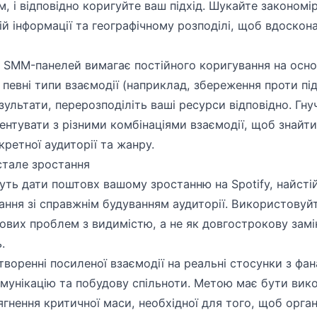
, і відповідно коригуйте ваш підхід. Шукайте закономі
ій інформації та географічному розподілі, щоб вдоско
 SMM-панелей вимагає постійного коригування на осно
 певні типи взаємодії (наприклад, збереження проти п
зультати, перерозподіліть ваші ресурси відповідно. Гнуч
нтувати з різними комбінаціями взаємодії, щоб знайт
ретної аудиторії та жанру.
стале зростання
ть дати поштовх вашому зростанню на Spotify, найстій
ння зі справжнім будуванням аудиторії. Використовуйте
ових проблем з видимістю, а не як довгострокову замі
.
воренні посиленої взаємодії на реальні стосунки з фан
омунікацію та побудову спільноти. Метою має бути вик
гнення критичної маси, необхідної для того, щоб орган