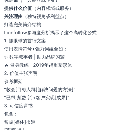
提供什么价值
（内容领域或服务）
关注理由
（独特视角或利益点）
打造完美简介结构
Lionfollow参与度分析揭示了这个高转化公式：
1. 抓眼球的首行文案
使用表情符号+强力词组合如：
✨ 数字叙事者 | 助力品牌闪耀
🔥 健身教练 | 2019年起重塑形体
2. 价值主张声明
参考框架：
"教会[目标人群][解决问题的方法]"
"已帮助[数字]+客户实现[成果]"
3. 可信度背书
包含：
曾被[媒体]报道
[奖项]得主