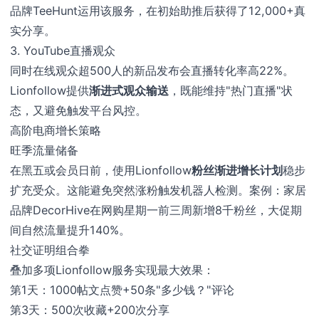
品牌TeeHunt运用该服务，在初始助推后获得了12,000+真
实分享。
3. YouTube直播观众
同时在线观众超500人的新品发布会直播转化率高22%。
Lionfollow提供
渐进式观众输送
，既能维持"热门直播"状
态，又避免触发平台风控。
高阶电商增长策略
旺季流量储备
在黑五或会员日前，使用Lionfollow
粉丝渐进增长计划
稳步
扩充受众。这能避免突然涨粉触发机器人检测。案例：家居
品牌DecorHive在网购星期一前三周新增8千粉丝，大促期
间自然流量提升140%。
社交证明组合拳
叠加多项Lionfollow服务实现最大效果：
第1天：1000帖文点赞+50条"多少钱？"评论
第3天：500次收藏+200次分享