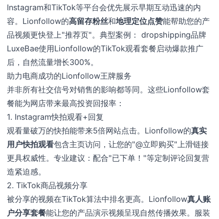
Instagram和TikTok等平台会优先展示早期互动迅速的内
容。Lionfollow的
高留存粉丝
和
地理定位点赞
能帮助您的产
品视频更快登上"推荐页"。典型案例： dropshipping品牌
LuxeBae使用Lionfollow的TikTok观看套餐启动爆款推广
后，自然流量增长300%。
助力电商成功的Lionfollow王牌服务
并非所有社交信号对销售的影响都等同。这些Lionfollow套
餐能为网店带来最高投资回报率：
1. Instagram快拍观看+回复
观看量破万的快拍能带来5倍网站点击。Lionfollow的
真实
用户快拍观看
包含主页访问，让您的"@立即购买"上滑链接
更具权威性。专业建议：配合"已下单！"等定制评论回复营
造紧迫感。
2. TikTok商品视频分享
被分享的视频在TikTok算法中排名更高。Lionfollow
真人账
户分享套餐
能让您的产品演示视频呈现自然传播效果。服装