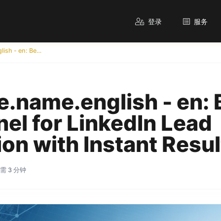
登录
服务
language.name.english - en: Best SMM Panel for LinkedIn Lead Generation with Instant Results
.name.english - en: 
el for LinkedIn Lead
on with Instant Resul
需 3 分钟