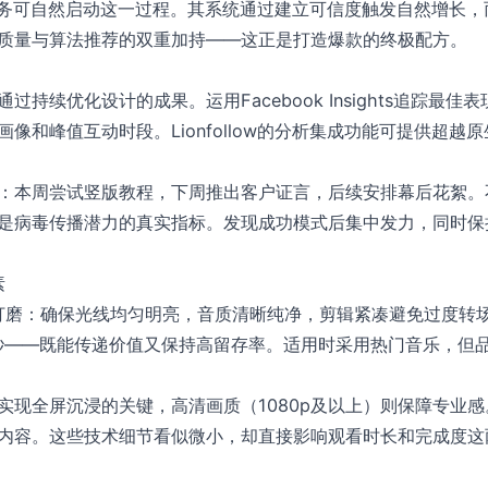
向互动服务可自然启动这一过程。其系统通过建立可信度触发自然增长
质量与算法推荐的双重加持——这正是打造爆款的终极配方。
持续优化设计的成果。运用Facebook Insights追踪最
像和峰值互动时段。Lionfollow的分析集成功能可提供超越
：本周尝试竖版教程，下周推出客户证言，后续安排幕后花絮。
是病毒传播潜力的真实指标。发现成功模式后集中发力，同时保
素
术打磨：确保光线均匀明亮，音质清晰纯净，剪辑紧凑避免过度转场。20
-35秒——既能传递价值又保持高留存率。适用时采用热门音乐，
是实现全屏沉浸的关键，高清画质（1080p及以上）则保障专业
内容。这些技术细节看似微小，却直接影响观看时长和完成度这