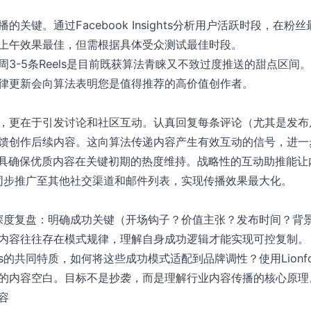
关键。通过Facebook Insights分析用户活跃时段，在粉丝
上午效果最佳，但需根据具体受众测试最佳时段。
-5条Reels是目前既获算法青睐又不致过度推送的甜点区间。使用L
律更新会向算法表明您是值得推荐的高价值创作者。
，更在于引发讨论和社区互动。认真回复每条评论（尤其是发布
馈创作后续内容。这向算法传递内容产生有效互动的信号，进一
的互动工具确保优质内容在关键初期的热度维持。战略性的互动助推能
ls同步推广至其他社交渠道和邮件列表，实现传播效果最大化。
进行深度复盘：明确成功关键（开场钩子？价值主张？发布时间？背
内容往往存在模式规律，理解自身成功逻辑才能实现可控复制。
ls的共同特质，如何将这些成功模式适配到品牌调性？使用Lionfo
的内容空白。目标不是抄袭，而是理解行业内容传播的核心原理
容