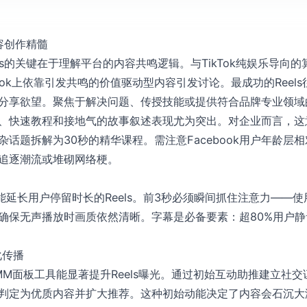
s内容创作精髓
eels的关键在于理解平台的内容共鸣逻辑。与TikTok纯娱乐导向的算
ebook上依靠引发共鸣的价值驱动型内容引发讨论。最成功的Ree
分享欲望。聚焦于解决问题、传授技能或提供符合品牌专业领域
、快速教程和接地气的故事叙述表现尤为突出。对企业而言，这
话题拆解为30秒的精华课程。需注意Facebook用户年龄层
追逐潮流或堆砌网络梗。
推荐能延长用户停留时长的Reels。前3秒必须瞬间抓住注意力——
确保无声播放时画质依然清晰。字幕是必备要素：超80%用户
化传播
w等SMM面板工具能显著提升Reels曝光。通过初始互动助推建立社交
判定为优质内容并扩大推荐。这种初始动能决定了内容会石沉大