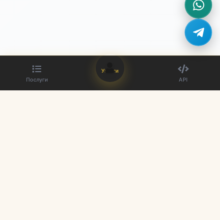
Увійти
Послуги
API
Найкращий постачальник SMM панелей. Покращіть свою
присутність у соціальних мережах.