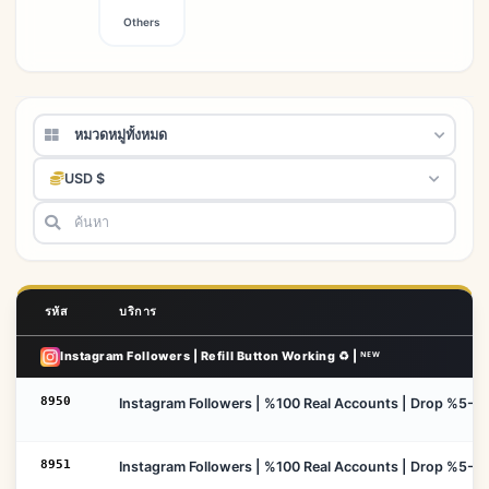
Others
หมวดหมู่ทั้งหมด
USD $
รหัส
บริการ
Instagram Followers | Refill Button Working ♻️ | ᴺᴱᵂ
8950
Instagram Followers | %100 Real Accounts | Drop %5-10 | 
8951
Instagram Followers | %100 Real Accounts | Drop %5-10 |