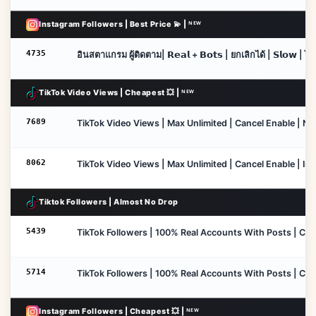
Instagram Followers | Best Price 💫 | ᴺᴱᵂ
4735
อินสตาแกรม ผู้ติดตาม| 𝗥𝗲𝗮𝗹 + 𝗕𝗼𝘁𝘀 | ยกเลิกได้ | 𝗦𝗹𝗼𝘄 | ไม่เติม
TikTok Video Views | Cheapest 💥 | ᴺᴱᵂ
7689
TikTok Video Views | Max Unlimited | Cancel Enable | No R
8062
TikTok Video Views | Max Unlimited | Cancel Enable | Inst
Tiktok Followers | Almost No Drop
5439
TikTok Followers | 100% Real Accounts With Posts | Cance
5714
TikTok Followers | 100% Real Accounts With Posts | Canc
Instagram Followers | Cheapest 💥 | ᴺᴱᵂ