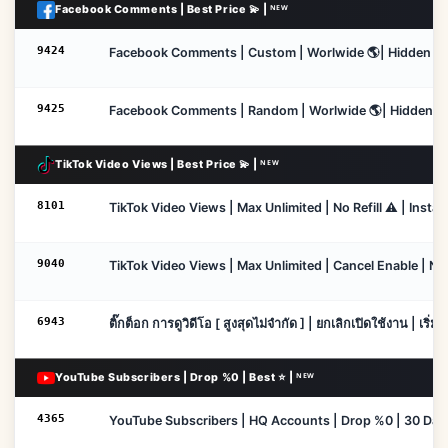
Facebook Comments | Best Price 💫 | ᴺᴱᵂ
9424
Facebook Comments | Custom | Worlwide 🌎| Hidden Accou
9425
Facebook Comments | Random | Worlwide 🌎| Hidden Accou
TikTok Video Views | Best Price 💫 | ᴺᴱᵂ
8101
TikTok Video Views | Max Unlimited | No Refill ⚠️ | Instan
9040
TikTok Video Views | Max Unlimited | Cancel Enable | No R
6943
ติ๊กต็อก การดูวิดีโอ [ สูงสุดไม่จำกัด ] | ยกเลิกเปิดใช้งาน | เริ่ม
YouTube Subscribers | Drop %0 | Best ⭐ | ᴺᴱᵂ
4365
YouTube Subscribers | HQ Accounts | Drop %0 | 30 Days 