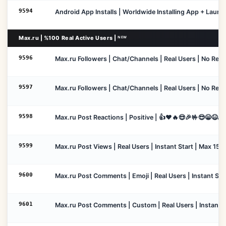
9594
Android App Installs | Worldwide Installing App + Launc
Max.ru | %100 Real Active Users | ᴺᴱᵂ
9596
Max.ru Followers | Chat/Channels | Real Users | No Refill
9597
Max.ru Followers | Chat/Channels | Real Users | No Refill
9598
Max.ru Post Reactions | Positive | 👍❤️🔥😍🎉🤟😎😁😆🙏✌
9599
Max.ru Post Views | Real Users | Instant Start | Max 15K
9600
Max.ru Post Comments | Emoji | Real Users | Instant Sta
9601
Max.ru Post Comments | Custom | Real Users | Instant S