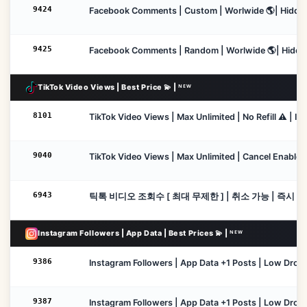
9424
Facebook Comments | Custom | Worlwide 🌎| Hidden Ac
9425
Facebook Comments | Random | Worlwide 🌎| Hidden Ac
TikTok Video Views | Best Price 💫 | ᴺᴱᵂ
8101
TikTok Video Views | Max Unlimited | No Refill ⚠️ | In
9040
TikTok Video Views | Max Unlimited | Cancel Enable | N
6943
틱톡 비디오 조회수 [ 최대 무제한 ] | 취소 가능 | 즉시 시작
Instagram Followers | App Data | Best Prices 💫 | ᴺᴱᵂ
9386
Instagram Followers | App Data +1 Posts | Low Drop | 
9387
Instagram Followers | App Data +1 Posts | Low Drop 