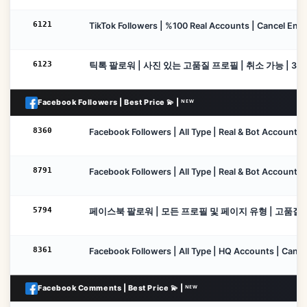
6121
TikTok Followers | %100 Real Accounts | Cancel Enabl
6123
틱톡 팔로워 | 사진 있는 고품질 프로필 | 취소 가능 | 30일 ♻️
Facebook Followers | Best Price 💫 | ᴺᴱᵂ
8360
Facebook Followers | All Type | Real & Bot Accounts | 
8791
Facebook Followers | All Type | Real & Bot Accounts |
5794
페이스북 팔로워 | 모든 프로필 및 페이지 유형 | 고품질 | 감소 
8361
Facebook Followers | All Type | HQ Accounts | Cancel
Facebook Comments | Best Price 💫 | ᴺᴱᵂ