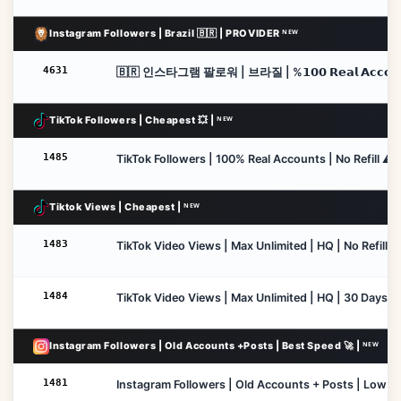
Instagram Followers | Brazil 🇧🇷 | PROVIDER ᴺᴱᵂ
4631
🇧🇷 인스타그램 팔로워 | 브라질 | %𝟭𝟬𝟬 𝗥𝗲𝗮𝗹 𝗔𝗰𝗰𝗼𝘂
TikTok Followers | Cheapest 💥 | ᴺᴱᵂ
1485
TikTok Followers | 100% Real Accounts | No Refill ⚠️ 
Tiktok Views | Cheapest | ᴺᴱᵂ
1483
TikTok Video Views | Max Unlimited | HQ | No Refill ⚠
1484
TikTok Video Views | Max Unlimited | HQ | 30 Days ♻️
Instagram Followers | Old Accounts +Posts | Best Speed 🚀 | ᴺᴱᵂ
1481
Instagram Followers | Old Accounts + Posts | Low Drop