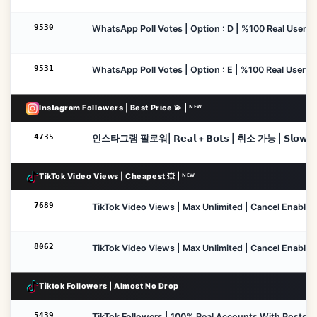
9530
WhatsApp Poll Votes | Option : D | %100 Real Users | 
9531
WhatsApp Poll Votes | Option : E | %100 Real Users | 
Instagram Followers | Best Price 💫 | ᴺᴱᵂ
4735
인스타그램 팔로워| 𝗥𝗲𝗮𝗹 + 𝗕𝗼𝘁𝘀 | 취소 가능 | 𝗦𝗹𝗼𝘄 | 보충 없음
TikTok Video Views | Cheapest 💥 | ᴺᴱᵂ
7689
TikTok Video Views | Max Unlimited | Cancel Enable | N
8062
TikTok Video Views | Max Unlimited | Cancel Enable | I
Tiktok Followers | Almost No Drop
5439
TikTok Followers | 100% Real Accounts With Posts | Ca