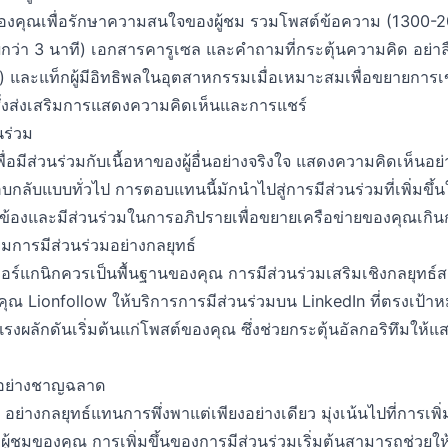
งคุณเพื่อรักษาความสนใจของผู้ชม รวมโพสต์ข้อความ (1300-20
น้อยกว่า 3 นาที) เอกสารคารูเซล และคำถามที่กระตุ้นความคิด อย่าลื
) และแท็กผู้มีอิทธิพลในอุตสาหกรรมเมื่อเหมาะสมเพื่อขยายการเข้
ซึ่งส่งเสริมการแสดงความคิดเห็นและการแชร์
นร่วม
ื่อมีส่วนร่วมกับเนื้อหาของผู้อื่นอย่างจริงใจ แสดงความคิดเห็นอย่
บแบบทั่วไป การตอบแทนนี้มักนำไปสู่การมีส่วนร่วมที่เพิ่มขึ้น
กี่ยวข้องและมีส่วนร่วมในการอภิปรายเพื่อขยายเครือข่ายของคุณเก
ิ่มการมีส่วนร่วมอย่างกลยุทธ์
ร์แกนิกควรเป็นพื้นฐานของคุณ การมีส่วนร่วมเสริมเชิงกลยุทธ
ุณ Lionfollow ให้บริการการมีส่วนร่วมบน LinkedIn ที่ตรงเป้
งผลักดันเริ่มต้นแก่โพสต์ของคุณ ซึ่งช่วยกระตุ้นอัลกอริทึมให้แ
มอย่างชาญฉลาด
อย่างกลยุทธ์แทนการพึ่งพาแต่เพียงอย่างเดียว มุ่งเน้นไปที่การเพ
แก่ผู้ชมของคุณ การเพิ่มขึ้นของการมีส่วนร่วมเริ่มต้นสามารถช่วยให้เ