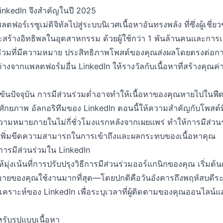
inkedIn จึงสำคัญในปี 2025
อร์เรซูเม่ดิจิทัลไปสู่ระบบนิเวศเนื้อหาอันทรงพลัง ที่ซึ่งผู้เชี่
สร้างอิทธิพลในอุตสาหกรรม ด้วยผู้ใช้กว่า 1 พันล้านคนและการเปล
ร่วมที่มีความหมาย ประสิทธิภาพโพสต์ของคุณส่งผลโดยตรงต่อ
ต่างจากแพลตฟอร์มอื่น LinkedIn ให้รางวัลกับเนื้อหาที่สร้างคุ
ปัจจุบัน การมีส่วนร่วมต่ำอาจทำให้เนื้อหาของคุณหายไปในฟีด ซ
่มีศักยภาพ อัลกอริทึมของ LinkedIn ตอนนี้ให้ความสำคัญกับโพสต์
ความหมายภายในไม่กี่ชั่วโมงแรกหลังจากเผยแพร่ ทำให้การมีส่ว
รเพิ่มขีดความสามารถในการเข้าถึงและผลกระทบของเนื้อหาคุณ
่มการมีส่วนร่วมใน LinkedIn
้มุ่งเน้นที่การปรับปรุงวิธีการมีส่วนร่วมออร์แกนิกของคุณ เริ่ม
าหมายของคุณใช้งานมากที่สุด—โดยปกติคือวันอังคารถึงพฤหัสบดีร
คราะห์ของ LinkedIn เพื่อระบุเวลาที่ผู้ติดตามของคุณออนไลน์
ำหรับรูปแบบเนื้อหา