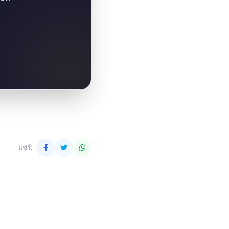
แชร์: