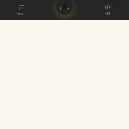
Войти
Услуги
API
Лучший поставщик SMM панелей. Улучшите свое присутствие в
социальных сетях с нашими услугами.
Быстрые ссылки