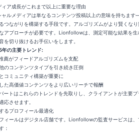
メディア成長がこれまで以上に重要な理由
ーシャルメディアは単なるコンテンツ投稿以上の意味を持ちます
るつながりを構築する手段です。アルゴリズムがより賢くなり
アプローチが必要です。Lionfollowは、測定可能な結果を
音を切り抜けるお手伝いをします。
5年の主要トレンド:
ツ推薦がフィードアルゴリズムを支配
他のコンテンツタイプを引き続き圧倒
とコミュニティ構築が重要に
した高価値コンテンツをより広いリーチで報酬
長エキスパートはこれらのトレンドを先取りし、クライアントが主要
適応させます。
するプロフィール最適化
ィールはデジタル店舗です。Lionfollowの監査サービスは
す：