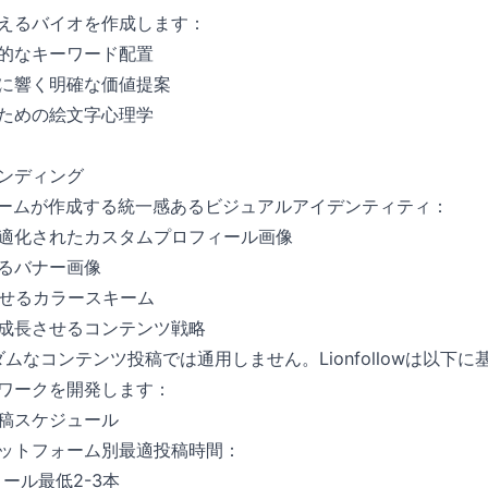
えるバイオを作成します：
的なキーワード配置
に響く明確な価値提案
ための絵文字心理学
ンディング
ザインチームが作成する統一感あるビジュアルアイデンティティ：
適化されたカスタムプロフィール画像
るバナー画像
させるカラースキーム
成長させるコンテンツ戦略
ダムなコンテンツ投稿では通用しません。Lionfollowは以下
ワークを開発します：
稿スケジュール
ットフォーム別最適投稿時間：
、リール最低2-3本