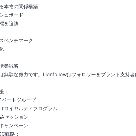
る本物の関係構築
シュボード
標を追跡：
スベンチマーク
化
構築戦略
無駄な努力です。Lionfollowはフォロワーをブランド支持
援：
イベートグループ
けロイヤルティプログラム
&Aセッション
キャンペーン
GC戦略：