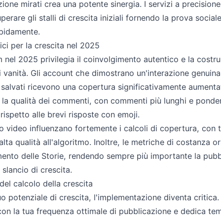
zione mirati crea una potente sinergia. I servizi a precision
perare gli stalli di crescita iniziali fornendo la prova social
apidamente.
ci per la crescita nel 2025
m nel 2025 privilegia il coinvolgimento autentico e la cost
di vanità. Gli account che dimostrano un'interazione genui
ti salvati ricevono una copertura significativamente aumenta
a qualità dei commenti, con commenti più lunghi e ponder
ispetto alle brevi risposte con emoji.
o video influenzano fortemente i calcoli di copertura, con 
lta qualità all'algoritmo. Inoltre, le metriche di costanza o
ento delle Storie, rendendo sempre più importante la pubb
slancio di crescita.
 del calcolo della crescita
uo potenziale di crescita, l'implementazione diventa critica
 con la tua frequenza ottimale di pubblicazione e dedica t