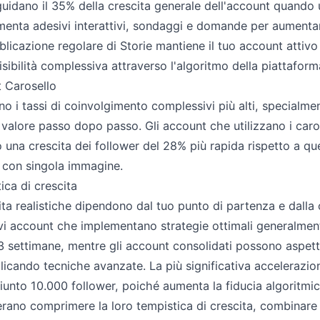
guidano il 35% della crescita generale dell'account quando u
enta adesivi interattivi, sondaggi e domande per aumentare
licazione regolare di Storie mantiene il tuo account attivo
sibilità complessiva attraverso l'algoritmo della piattaform
t Carosello
no i tassi di coinvolgimento complessivi più alti, special
 valore passo dopo passo. Gli account che utilizzano i caros
una crescita dei follower del 28% più rapida rispetto a que
 con singola immagine.
ica di crescita
ita realistiche dipendono dal tuo punto di partenza e dalla
vi account che implementano strategie ottimali generalmen
3 settimane, mentre gli account consolidati possono aspett
icando tecniche avanzate. La più significativa accelerazione
iunto 10.000 follower, poiché aumenta la fiducia algoritmic
erano comprimere la loro tempistica di crescita, combinare