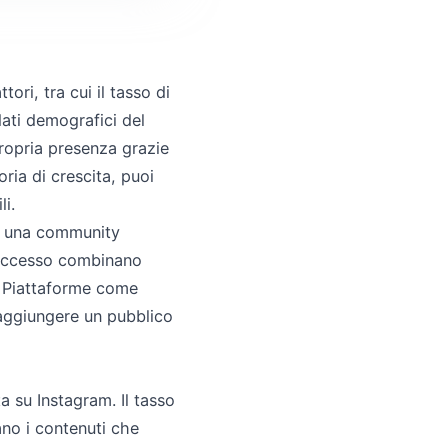
tori, tra cui il tasso di
dati demografici del
propria presenza grazie
ria di crescita, puoi
li.
ire una community
 successo combinano
à. Piattaforme come
 raggiungere un pubblico
a su Instagram. Il tasso
ano i contenuti che