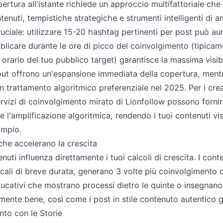
ertura all'istante richiede un approccio multifattoriale ch
tenuti, tempistiche strategiche e strumenti intelligenti di a
uciale: utilizzare 15-20 hashtag pertinenti per post può a
bblicare durante le ore di picco del coinvolgimento (tipicame
 orario del tuo pubblico target) garantisce la massima visibil
ut offrono un'espansione immediata della copertura, mentr
n trattamento algoritmico preferenziale nel 2025. Per i cr
vizi di coinvolgimento mirato di Lionfollow possono fornire 
 l'amplificazione algoritmica, rendendo i tuoi contenuti vis
ampio.
che accelerano la crescita
nuti influenza direttamente i tuoi calcoli di crescita. I cont
ticali di breve durata, generano 3 volte più coinvolgimento 
educativi che mostrano processi dietro le quinte o insegna
nte bene, così come i post in stile contenuto autentico ge
nto con le Storie