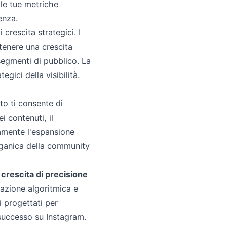
 le tue metriche
enza.
 crescita strategici. I
tenere una crescita
segmenti di pubblico. La
gici della visibilità.
to ti consente di
i contenuti, il
vamente l'espansione
organica della community
i crescita di precisione
cazione algoritmica e
i progettati per
l successo su Instagram.