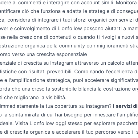
dere ai commenti e interagire con account simili. Monitora
ntificare ciò che funziona e adatta le strategie di consegu
, considera di integrare i tuoi sforzi organici con servizi di
lower e coinvolgimento di Lionfollow possono aiutarti a man
se nella creazione di contenuti o quando ti rivolgi a nuovi 
ostruzione organica della community con miglioramenti strate
corso verso una crescita esponenziale
nziale di crescita su Instagram attraverso un calcolo atten
listiche con risultati prevedibili. Combinando l'eccellenza de
 e l'amplificazione strategica, puoi accelerare significati
corda che una crescita sostenibile bilancia la costruzione 
i che migliorano la visibilità.
 immediatamente la tua copertura su Instagram?
I servizi d
 la spinta mirata di cui hai bisogno per innescare l'amplifi
 ideale. Visita Lionfollow oggi stesso per esplorare pacchett
ie di crescita organica e accelerare il tuo percorso verso i