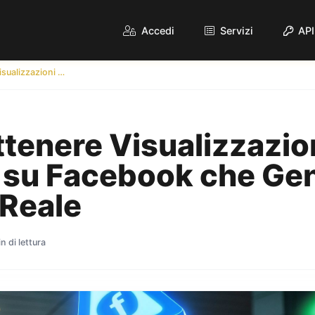
Accedi
Servizi
API
Come Ottenere Visualizzazioni Gratuite su Facebook che Generano Traffico Reale
tenere Visualizzazio
e su Facebook che Ge
 Reale
n di lettura