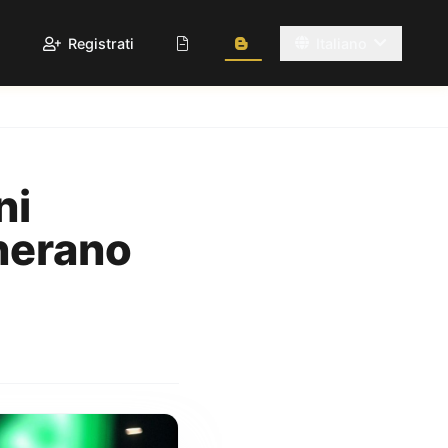
Registrati
Italiano
ni
nerano