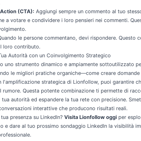
.
-Action (CTA):
Aggiungi sempre un commento al tuo stess
ne a votare e condividere i loro pensieri nei commenti. Qu
volgimento.
uando le persone commentano, devi rispondere. Questo co
l loro contributo.
 Tua Autorità con un Coinvolgimento Strategico
no uno strumento dinamico e ampiamente sottoutilizzato per
ndo le migliori pratiche organiche—come creare domande 
'amplificazione strategica di Lionfollow, puoi garantire ch
el rumore. Questa potente combinazione ti permette di racco
la tua autorità ed espandere la tua rete con precisione. Smet
conversazioni interattive che producono risultati reali.
a tua presenza su LinkedIn?
Visita Lionfollow oggi
per esplor
to e dare al tuo prossimo sondaggio LinkedIn la visibilità 
professionale.