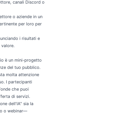
ettore, canali Discord o
ettore o aziende in un
rtinente per loro per
nciando i risultati e
 valore.
gio è un mini-progetto
enze del tuo pubblico.
sta molta attenzione
o. I partecipanti
ofonde che puoi
ferta di servizi.
ne dell'IA" sia la
deo o webinar—