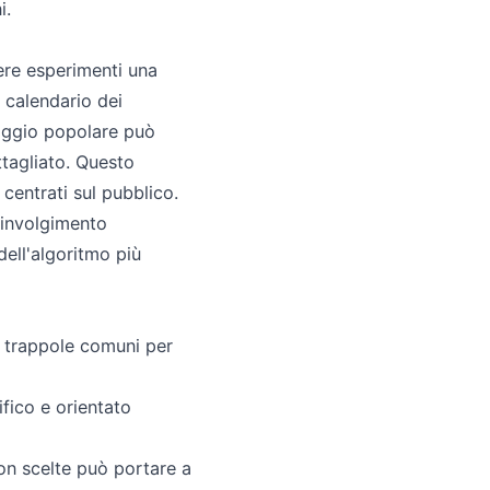
i.
ere esperimenti una
 calendario dei
daggio popolare può
ttagliato. Questo
centrati sul pubblico.
oinvolgimento
 dell'algoritmo più
e trappole comuni per
ico e orientato
con scelte può portare a