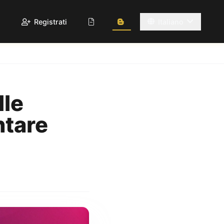
Registrati
Italiano
lle
ntare