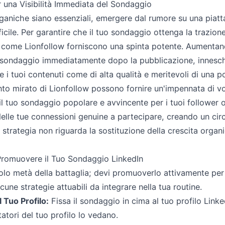
r una Visibilità Immediata del Sondaggio
ganiche siano essenziali, emergere dal rumore su una piat
icile. Per garantire che il tuo sondaggio ottenga la trazione
zi come Lionfollow forniscono una spinta potente. Aumentando
 sondaggio immediatamente dopo la pubblicazione, inneschi
 i tuoi contenuti come di alta qualità e meritevoli di una p
ento mirato di Lionfollow possono fornire un'impennata di vo
 il tuo sondaggio popolare e avvincente per i tuoi follower 
delle tue connessioni genuine a partecipare, creando un circ
trategia non riguarda la sostituzione della crescita organic
 Promuovere il Tuo Sondaggio LinkedIn
olo metà della battaglia; devi promuoverlo attivamente per
une strategie attuabili da integrare nella tua routine.
l Tuo Profilo:
Fissa il sondaggio in cima al tuo profilo Link
itatori del tuo profilo lo vedano.