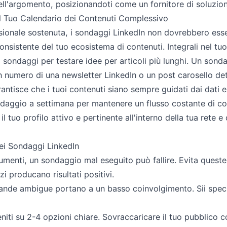
ll'argomento, posizionandoti come un fornitore di soluzion
el Tuo Calendario dei Contenuti Complessivo
sionale sostenuta, i sondaggi LinkedIn non dovrebbero ess
nsistente del tuo ecosistema di contenuti. Integrali nel tuo
i sondaggi per testare idee per articoli più lunghi. Un son
n numero di una newsletter LinkedIn o un post carosello de
ntisce che i tuoi contenuti siano sempre guidati dai dati e 
ndaggio a settimana per mantenere un flusso costante di c
l tuo profilo attivo e pertinente all'interno della tua rete e
ei Sondaggi LinkedIn
rumenti, un sondaggio mal eseguito può fallire. Evita quest
zi producano risultati positivi.
de ambigue portano a un basso coinvolgimento. Sii specif
iti su 2-4 opzioni chiare. Sovraccaricare il tuo pubblico 