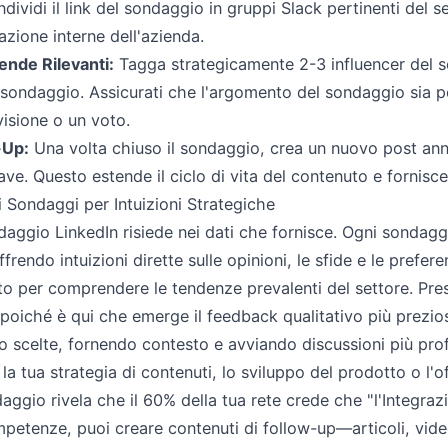
ividi il link del sondaggio in gruppi Slack pertinenti del s
zione interne dell'azienda.
ende Rilevanti:
Tagga strategicamente 2-3 influencer del s
sondaggio. Assicurati che l'argomento del sondaggio sia pe
isione o un voto.
-Up:
Una volta chiuso il sondaggio, crea un nuovo post annu
ve. Questo estende il ciclo di vita del contenuto e fornisce
ei Sondaggi per Intuizioni Strategiche
ndaggio LinkedIn risiede nei dati che fornisce. Ogni sondag
ffrendo intuizioni dirette sulle opinioni, le sfide e le prefer
oto per comprendere le tendenze prevalenti del settore. Pre
poiché è qui che emerge il feedback qualitativo più prezios
o scelte, fornendo contesto e avviando discussioni più pr
la tua strategia di contenuti, lo sviluppo del prodotto o l'of
gio rivela che il 60% della tua rete crede che "l'Integrazio
mpetenze, puoi creare contenuti di follow-up—articoli, vi