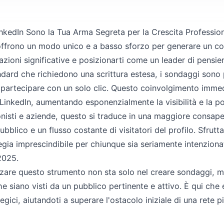
nkedIn Sono la Tua Arma Segreta per la Crescita Professio
offrono un modo unico e a basso sforzo per generare un co
zioni significative e posizionarti come un leader di pensier
ndard che richiedono una scrittura estesa, i sondaggi sono p
 partecipare con un solo clic. Questo coinvolgimento immed
i LinkedIn, aumentando esponenzialmente la visibilità e la po
onisti e aziende, questo si traduce in una maggiore consap
pubblico e un flusso costante di visitatori del profilo. Sfrut
tegia imprescindibile per chiunque sia seriamente intenzion
2025.
are questo strumento non sta solo nel creare sondaggi, ma 
he siano visti da un pubblico pertinente e attivo. È qui che
tegici, aiutandoti a superare l'ostacolo iniziale di una rete p