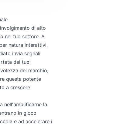
nale
involgimento di alto
o nel tuo settore. A
er natura interattivi,
iato invia segnali
rtata dei tuoi
evolezza del marchio,
tare questa potente
ato a crescere
nell'amplificarne la
 entrano in gioco
iccola e ad accelerare i