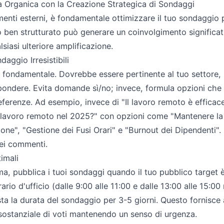
a Organica con la Creazione Strategica di Sondaggi
menti esterni, è fondamentale ottimizzare il tuo sondaggio 
 ben strutturato può generare un coinvolgimento significat
siasi ulteriore amplificazione.
ggio Irresistibili
ondamentale. Dovrebbe essere pertinente al tuo settore, st
ispondere. Evita domande sì/no; invece, formula opzioni che
eferenze. Ad esempio, invece di "Il lavoro remoto è efficace
avoro remoto nel 2025?" con opzioni come "Mantenere la 
one", "Gestione dei Fusi Orari" e "Burnout dei Dipendenti". 
nei commenti.
imali
ma, pubblica i tuoi sondaggi quando il tuo pubblico target è 
'orario d'ufficio (dalle 9:00 alle 11:00 e dalle 13:00 alle 15:00
ta la durata del sondaggio per 3-5 giorni. Questo fornisc
sostanziale di voti mantenendo un senso di urgenza.