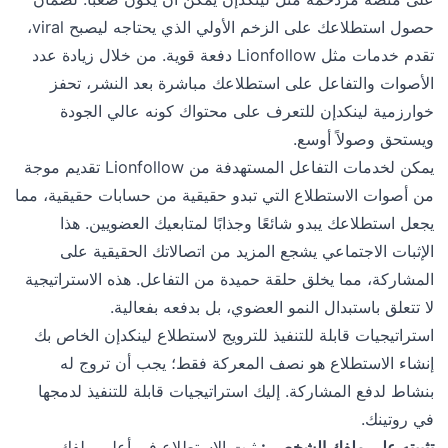
حصول استطلاعك على الزخم الأولي الذي يحتاجه ليصبح viral،
تقدم خدمات مثل Lionfollow دفعة قوية. من خلال زيادة عدد
الأصوات والتفاعل على استطلاعك مباشرة بعد النشر، تحفز
خوارزمية لينكدإن للتعرف على محتواك كونه عالي الجودة
ويستحق وصولاً أوسع.
يمكن لخدمات التفاعل المستهدفة من Lionfollow تقديم موجة
من أصوات الاستطلاع التي تبدو حقيقية من حسابات حقيقية، مما
يجعل استطلاعك يبدو شائعًا وجذابًا لمتابعيك العضويين. هذا
الإثبات الاجتماعي يشجع المزيد من اتصالاتك الحقيقية على
المشاركة، مما يخلق حلقة حميدة من التفاعل. هذه الاستراتيجية
لا تتعلق باستبدال النمو العضوي، بل بدفعه بفعالية.
استراتيجيات قابلة للتنفيذ للترويج لاستطلاع لينكدإن الخاص بك
إنشاء الاستطلاع هو نصف المعركة فقط؛ يجب أن تروج له
بنشاط لدفع المشاركة. إليك استراتيجيات قابلة للتنفيذ لدمجها
في روتينك.
تثبيته على ملفك الشخصي:
ثبت الاستطلاع في أعلى ملفك