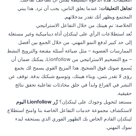
تجاهل التعليقات:
عندما يعلق الناس، يجب أن ترد. هذا يبني
المجتمع ويظهر أنك تقدر مدخلاتهم.
الخلاصة: نمِ هيبتك من خلال التفاعل الاستراتيجي
تُعد استطلاعات الرأي على لينكدإن أداة ديناميكية وغير مستغلة
إلى حد كبير لدفع النمو المهني. من خلال الجمع بين أفضل
الممارسات العضوية – مثل صياغة أسئلة مقنعة والترويج النشط
– مع التضخيم الاستراتيجي من Lionfollow، يمكنك ضمان أن
يُسمع صوتك فوق الضجيج. هذا المزيج القوي يسمح لك بجمع
رؤى لا تقدر بثمن، وبناء هيبتك، وتوسيع شبكتك بدقة. توقف عن
النشر في الفراغ وابدأ في خلق محادثات تفاعلية تحقق نتائج
حقيقية.
مستعد لتحويل وجودك على لينكدإن؟
زُر Lionfollow اليوم
لاستكشاف مجموعة خدمات التفاعل الخاصة بنا وامنح استطلاع
لينكدإن القادم الخاص بك الظهور الفوري الذي يستحقه لبدء
نموك المهني.