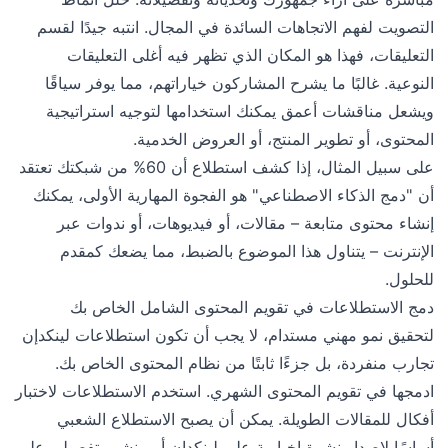
التصويت لفهم الاتجاهات السائدة في المجال. انتبه جيدًا لقسم
التعليقات، فهذا هو المكان الذي تظهر فيه أغلى التعليقات
النوعية. غالبًا ما يشرح المشاركون خياراتهم، مما يوفر سياقًا
ويشعل مناقشات أعمق يمكنك استخدامها لتوجيه استراتيجية
المحتوى، أو تطوير المنتج، أو العروض الخدمية.
على سبيل المثال، إذا كشف استطلاع أن 60% من شبكتك تعتقد
أن "دمج الذكاء الاصطناعي" هو الفجوة المهارية الأولى، يمكنك
إنشاء محتوى متابعة – مقالات، أو فيديوهات، أو ندوات عبر
الإنترنت – يتناول هذا الموضوع بالضبط، مما يضعك كمقدم
للحلول.
دمج الاستطلاعات في تقويم المحتوى الشامل الخاص بك
لتحقيق نمو مهني مستدام، لا يجب أن تكون استطلاعات لينكدإن
تجارب منفردة، بل جزءًا ثابتًا من نظام المحتوى الخاص بك.
ادمجها في تقويم المحتوى الشهري. استخدم الاستطلاعات لاختبار
أفكال للمقالات الطويلة. يمكن أن يصبح الاستطلاع الشعبي
أساسًا لإصدار نشرة إخبارية على لينكدإن أو منشور تفصيلي على