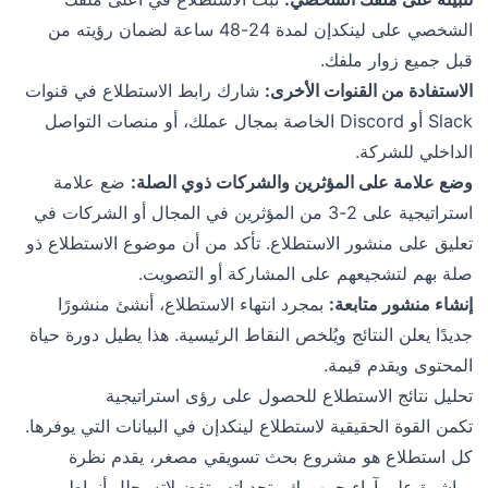
الشخصي على لينكدإن لمدة 24-48 ساعة لضمان رؤيته من
قبل جميع زوار ملفك.
الاستفادة من القنوات الأخرى:
شارك رابط الاستطلاع في قنوات
Slack أو Discord الخاصة بمجال عملك، أو منصات التواصل
الداخلي للشركة.
وضع علامة على المؤثرين والشركات ذوي الصلة:
ضع علامة
استراتيجية على 2-3 من المؤثرين في المجال أو الشركات في
تعليق على منشور الاستطلاع. تأكد من أن موضوع الاستطلاع ذو
صلة بهم لتشجيعهم على المشاركة أو التصويت.
إنشاء منشور متابعة:
بمجرد انتهاء الاستطلاع، أنشئ منشورًا
جديدًا يعلن النتائج ويُلخص النقاط الرئيسية. هذا يطيل دورة حياة
المحتوى ويقدم قيمة.
تحليل نتائج الاستطلاع للحصول على رؤى استراتيجية
تكمن القوة الحقيقية لاستطلاع لينكدإن في البيانات التي يوفرها.
كل استطلاع هو مشروع بحث تسويقي مصغر، يقدم نظرة
مباشرة على آراء جمهورك وتحدياته وتفضيلاته. حلل أنماط