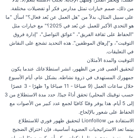
من ذلك، صمم خيارات تمثل مدارس فكر أو تفضيلات مختلفة.
على سبيل المثال، بدلاً من "هل العمل عن بُعد فعال؟" اسأل "ما
هو التحدي الأكبر للعمل عن بُعد في 2025؟" مع خيارات مثل
"الحفاظ على ثقافة الفريق"، "عوائق التواصل"، "إدارة فروق
التوقيت"، و"إرهاق الموظفين". هذه التحديد تشجع على النقاش
في التعليقات.
التوقيت والمدة الأمثلان
لتحقيق أقصى قدر من الظهور، انشر استطلاعاتك عندما يكون
جمهورك المستهدف في ذروة نشاطه. بشكل عام، أيام الأسبوع
خلال ساعات العمل (9 صباحًا - 11 صباحًا و1 ظهرًا - 3 عصرًا
حسب توقيتك المحلي) تحقق أداءً جيدًا. حدد مدة الاستطلاع من 3
إلى 5 أيام. هذا يوفر وقتًا كافيًا لجمع عدد كبير من الأصوات مع
الحفاظ على شعور بالإلحاح.
الاستفادة من Lionfollow لتحقيق ظهور فوري للاستطلاع
بينما تعد الاستراتيجيات العضوية أساسية، فإن اختراق الضجيج
على منصة مزدحمة مثل لينكدإن يمكن أن يكون صعبًا. لضمان