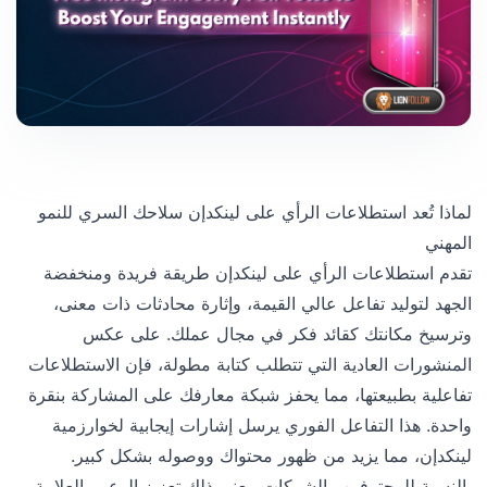
لماذا تُعد استطلاعات الرأي على لينكدإن سلاحك السري للنمو
المهني
تقدم استطلاعات الرأي على لينكدإن طريقة فريدة ومنخفضة
الجهد لتوليد تفاعل عالي القيمة، وإثارة محادثات ذات معنى،
وترسيخ مكانتك كقائد فكر في مجال عملك. على عكس
المنشورات العادية التي تتطلب كتابة مطولة، فإن الاستطلاعات
تفاعلية بطبيعتها، مما يحفز شبكة معارفك على المشاركة بنقرة
واحدة. هذا التفاعل الفوري يرسل إشارات إيجابية لخوارزمية
لينكدإن، مما يزيد من ظهور محتواك ووصوله بشكل كبير.
بالنسبة للمحترفين والشركات، يعني ذلك تعزيز الوعي بالعلامة