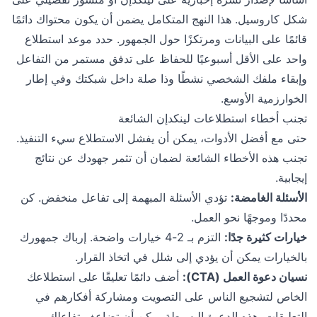
شكل كاروسيل. هذا النهج المتكامل يضمن أن يكون محتواك دائمًا
قائمًا على البيانات ومرتكزًا حول الجمهور. حدد موعد استطلاع
واحد على الأقل أسبوعيًا للحفاظ على تدفق مستمر من التفاعل
وإبقاء ملفك الشخصي نشطًا وذا صلة داخل شبكتك وفي إطار
الخوارزمية الأوسع.
تجنب أخطاء استطلاعات لينكدإن الشائعة
حتى مع أفضل الأدوات، يمكن أن يفشل الاستطلاع سيء التنفيذ.
تجنب هذه الأخطاء الشائعة لضمان أن تثمر جهودك عن نتائج
إيجابية.
الأسئلة الغامضة:
تؤدي الأسئلة المبهمة إلى تفاعل منخفض. كن
محددًا وموجهًا نحو العمل.
خيارات كثيرة جدًا:
التزم بـ 2-4 خيارات واضحة. إرباك جمهورك
بالخيارات يمكن أن يؤدي إلى شلل في اتخاذ القرار.
نسيان دعوة العمل (CTA):
أضف دائمًا تعليقًا على استطلاعك
الخاص لتشجيع الناس على التصويت ومشاركة أفكارهم في
التعليقات. هذه الدعوة البسيطة يمكن أن تضاعف تفاعلك.