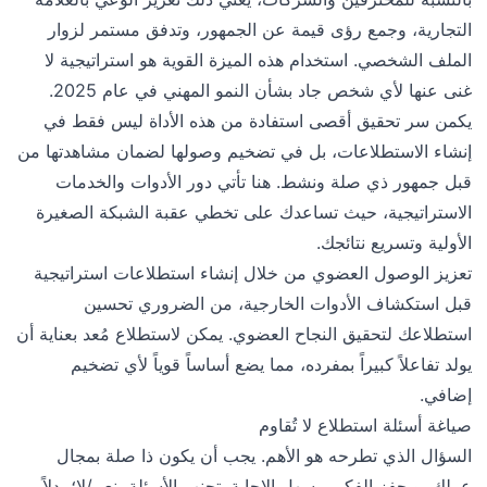
التجارية، وجمع رؤى قيمة عن الجمهور، وتدفق مستمر لزوار
الملف الشخصي. استخدام هذه الميزة القوية هو استراتيجية لا
غنى عنها لأي شخص جاد بشأن النمو المهني في عام 2025.
يكمن سر تحقيق أقصى استفادة من هذه الأداة ليس فقط في
إنشاء الاستطلاعات، بل في تضخيم وصولها لضمان مشاهدتها من
قبل جمهور ذي صلة ونشط. هنا تأتي دور الأدوات والخدمات
الاستراتيجية، حيث تساعدك على تخطي عقبة الشبكة الصغيرة
الأولية وتسريع نتائجك.
تعزيز الوصول العضوي من خلال إنشاء استطلاعات استراتيجية
قبل استكشاف الأدوات الخارجية، من الضروري تحسين
استطلاعك لتحقيق النجاح العضوي. يمكن لاستطلاع مُعد بعناية أن
يولد تفاعلاً كبيراً بمفرده، مما يضع أساساً قوياً لأي تضخيم
إضافي.
صياغة أسئلة استطلاع لا تُقاوم
السؤال الذي تطرحه هو الأهم. يجب أن يكون ذا صلة بمجال
عملك، ويحفز الفكر، وسهل الإجابة. تجنب الأسئلة بنعم/لا؛ بدلاً