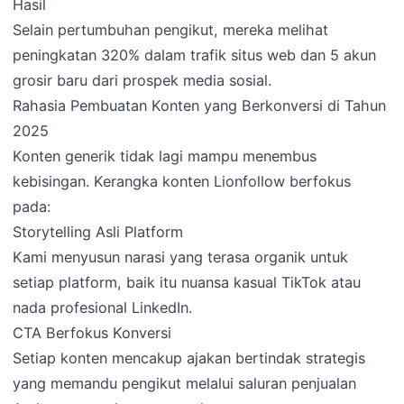
Hasil
Selain pertumbuhan pengikut, mereka melihat
peningkatan 320% dalam trafik situs web dan 5 akun
grosir baru dari prospek media sosial.
Rahasia Pembuatan Konten yang Berkonversi di Tahun
2025
Konten generik tidak lagi mampu menembus
kebisingan. Kerangka konten Lionfollow berfokus
pada:
Storytelling Asli Platform
Kami menyusun narasi yang terasa organik untuk
setiap platform, baik itu nuansa kasual TikTok atau
nada profesional LinkedIn.
CTA Berfokus Konversi
Setiap konten mencakup ajakan bertindak strategis
yang memandu pengikut melalui saluran penjualan