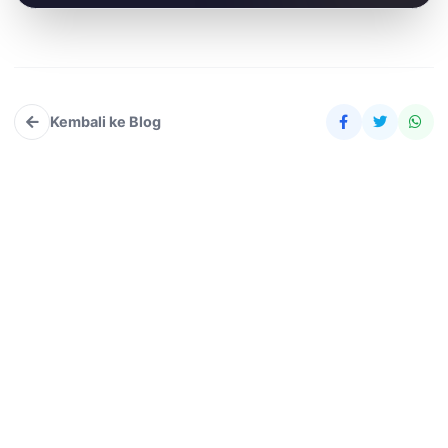
Kembali ke Blog