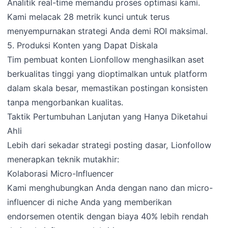
Analitik real-time memandu proses optimasi kami.
Kami melacak 28 metrik kunci untuk terus
menyempurnakan strategi Anda demi ROI maksimal.
5. Produksi Konten yang Dapat Diskala
Tim pembuat konten Lionfollow menghasilkan aset
berkualitas tinggi yang dioptimalkan untuk platform
dalam skala besar, memastikan postingan konsisten
tanpa mengorbankan kualitas.
Taktik Pertumbuhan Lanjutan yang Hanya Diketahui
Ahli
Lebih dari sekadar strategi posting dasar, Lionfollow
menerapkan teknik mutakhir:
Kolaborasi Micro-Influencer
Kami menghubungkan Anda dengan nano dan micro-
influencer di niche Anda yang memberikan
endorsemen otentik dengan biaya 40% lebih rendah