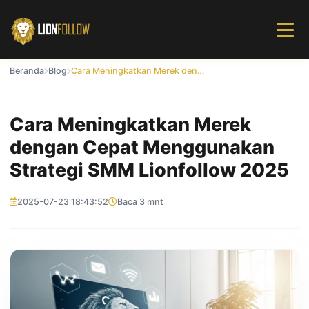
Beranda
Blog
Cara Meningkatkan Merek dengan Cepat Menggunakan Strategi SMM Lionfollow 2025
Cara Meningkatkan Merek
dengan Cepat Menggunakan
Strategi SMM Lionfollow 2025
2025-07-23 18:43:52
Baca 3 mnt