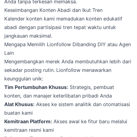
Anda tanpa terkesan memaksa.
Keseimbangan Konten Abadi dan Ikut Tren
Kalender konten kami memadukan konten edukatif
abadi dengan partisipasi tren tepat waktu untuk
jangkauan maksimal.
Mengapa Memilih Lionfollow Dibanding DIY atau Agen
Lain
Mengembangkan merek Anda membutuhkan lebih dari
sekadar posting rutin. Lionfollow menawarkan
keunggulan unik:
Tim Pertumbuhan Khusus:
Strategis, pembuat
konten, dan manajer keterlibatan pribadi Anda
Alat Khusus:
Akses ke sistem analitik dan otomatisasi
buatan kami
Kemitraan Platform:
Akses awal ke fitur baru melalui
kemitraan resmi kami