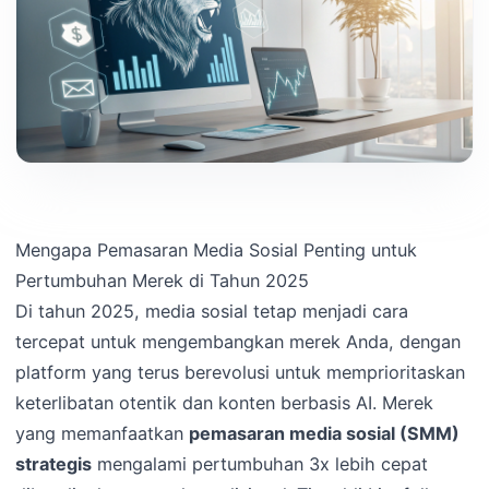
Mengapa Pemasaran Media Sosial Penting untuk
Pertumbuhan Merek di Tahun 2025
Di tahun 2025, media sosial tetap menjadi cara
tercepat untuk mengembangkan merek Anda, dengan
platform yang terus berevolusi untuk memprioritaskan
keterlibatan otentik dan konten berbasis AI. Merek
yang memanfaatkan
pemasaran media sosial (SMM)
strategis
mengalami pertumbuhan 3x lebih cepat