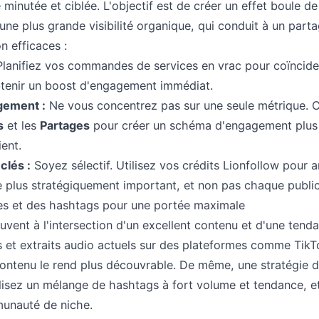
e minutée et ciblée. L'objectif est de créer un effet boule d
 une plus grande visibilité organique, qui conduit à un parta
n efficaces :
lanifiez vos commandes de services en vrac pour coïncider
obtenir un boost d'engagement immédiat.
gement :
Ne vous concentrez pas sur une seule métrique. 
s
et les
Partages
pour créer un schéma d'engagement plus n
ient.
clés :
Soyez sélectif. Utilisez vos crédits Lionfollow pour 
e plus stratégiquement important, et non pas chaque public
ces et des hashtags pour une portée maximale
ouvent à l'intersection d'un excellent contenu et d'une tend
s et extraits audio actuels sur des plateformes comme TikTo
ontenu le rend plus découvrable. De même, une stratégie 
lisez un mélange de hashtags à fort volume et tendance, e
unauté de niche.