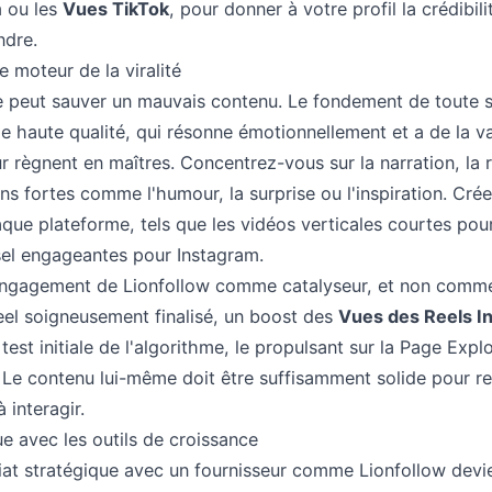
m
ou les
Vues TikTok
, pour donner à votre profil la crédibilit
ndre.
e moteur de la viralité
 peut sauver un mauvais contenu. Le fondement de toute str
e haute qualité, qui résonne émotionnellement et a de la v
eur règnent en maîtres. Concentrez-vous sur la narration, la
ns fortes comme l'humour, la surprise ou l'inspiration. Cré
que plateforme, tels que les vidéos verticales courtes pour
sel engageantes pour Instagram.
d'engagement de Lionfollow comme catalyseur, et non comme
eel soigneusement finalisé, un boost des
Vues des Reels I
est initiale de l'algorithme, le propulsant sur la Page Expl
 Le contenu lui-même doit être suffisamment solide pour re
 interagir.
ue avec les outils de croissance
riat stratégique avec un fournisseur comme Lionfollow devie