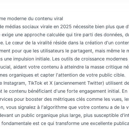
me moderne du contenu viral
de médias sociaux virale en 2025 nécessite bien plus que d
le exige une approche calculée qui tire parti des données, d
ue. Le cœur de la viralité réside dans la création d'un cont
ent pour que les utilisateurs le partagent, mais même le m
ns une impulsion initiale. Les outils de croissance moderne
 crucial, aidant votre contenu à atteindre la masse critique n
mes organiques et capter l'attention de votre public cible.
Instagram, TikTok et X (anciennement Twitter) utilisent d
 le contenu bénéficiant d'une forte engagement initial. En u
vices pour booster des métriques clés comme les vues, les
ion, vous signalez à l'algorithme que votre contenu a de la 
t devant un public organique plus large, plus susceptible d'in
 fondamentale est ce qui transforme une excellente publica