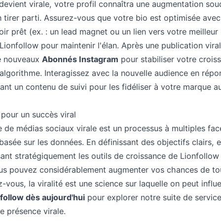
devient virale, votre profil connaîtra une augmentation sou
 tirer parti. Assurez-vous que votre bio est optimisée avec 
oir prêt (ex. : un lead magnet ou un lien vers votre meilleur
 Lionfollow pour maintenir l'élan. Après une publication vir
de nouveaux
Abonnés Instagram
pour stabiliser votre crois
'algorithme. Interagissez avec la nouvelle audience en rép
nt un contenu de suivi pour les fidéliser à votre marque a
 pour un succès viral
e de médias sociaux virale est un processus à multiples face
 basée sur les données. En définissant des objectifs clairs,
isant stratégiquement les outils de croissance de Lionfollo
vous pouvez considérablement augmenter vos chances de to
vous, la viralité est une science sur laquelle on peut influe
nfollow dès aujourd'hui
pour explorer notre suite de servic
e présence virale.