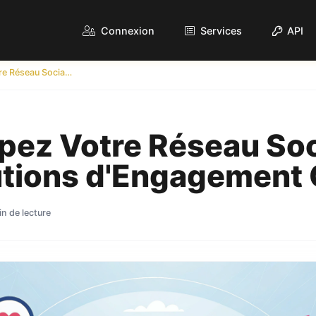
Connexion
Services
API
Développez Votre Réseau Social avec des Solutions d'Engagement Ciblées
pez Votre Réseau Soc
utions d'Engagement 
in de lecture