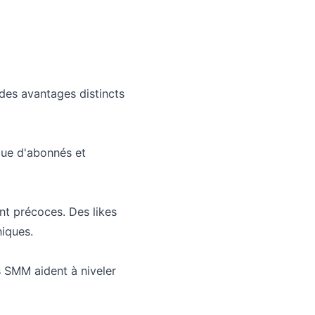
des avantages distincts
que d'abonnés et
nt précoces. Des likes
niques.
s SMM aident à niveler