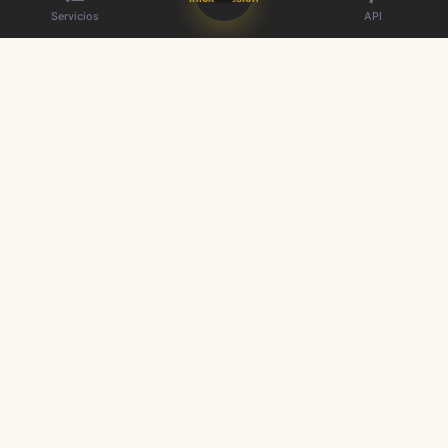
Servicios
API
El mejor proveedor de paneles SMM. Aumente su presencia en redes
sociales.
Enlaces rápidos
Servicios