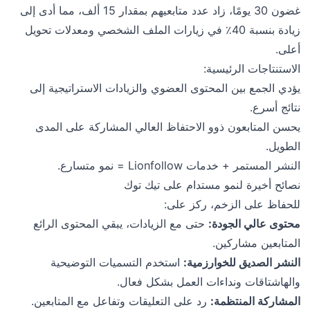
غضون 30 يومًا، زاد عدد متابعيهم بمقدار 15 ألف، مما أدى إلى
زيادة بنسبة 40٪ في زيارات الملف الشخصي ومعدلات تحويل
أعلى.
الاستنتاجات الرئيسية:
يؤدي الجمع بين المحتوى العضوي والزيادات الاستراتيجية إلى
نتائج أسرع.
يحسن المتابعون ذوو الاحتفاظ العالي المشاركة على المدى
الطويل.
النشر المستمر + خدمات Lionfollow = نمو متسارع.
نصائح أخيرة لنمو مستدام على تيك توك
للحفاظ على الزخم، ركز على:
محتوى عالي الجودة:
حتى مع الزيادات، يبقي المحتوى الرائع
المتابعين مشاركين.
النشر الصديق للخوارزمية:
استخدم التسميات التوضيحية
والهاشتاقات ونداءات العمل بشكل فعال.
المشاركة المنتظمة:
رد على التعليقات وتفاعل مع المتابعين.