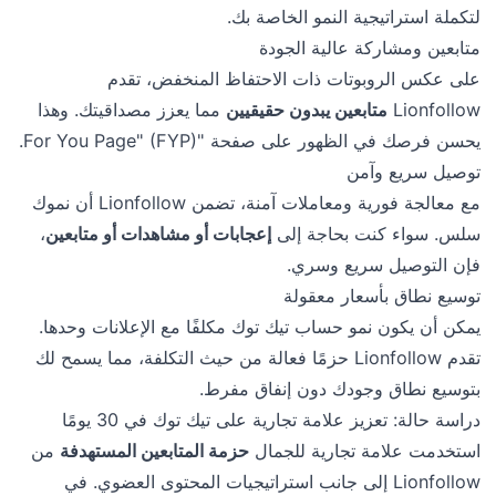
لتكملة استراتيجية النمو الخاصة بك.
متابعين ومشاركة عالية الجودة
على عكس الروبوتات ذات الاحتفاظ المنخفض، تقدم
Lionfollow
متابعين يبدون حقيقيين
مما يعزز مصداقيتك. وهذا
يحسن فرصك في الظهور على صفحة "For You Page" (FYP).
توصيل سريع وآمن
مع معالجة فورية ومعاملات آمنة، تضمن Lionfollow أن نموك
سلس. سواء كنت بحاجة إلى
إعجابات أو مشاهدات أو متابعين
،
فإن التوصيل سريع وسري.
توسيع نطاق بأسعار معقولة
يمكن أن يكون نمو حساب تيك توك مكلفًا مع الإعلانات وحدها.
تقدم Lionfollow حزمًا فعالة من حيث التكلفة، مما يسمح لك
بتوسيع نطاق وجودك دون إنفاق مفرط.
دراسة حالة: تعزيز علامة تجارية على تيك توك في 30 يومًا
استخدمت علامة تجارية للجمال
حزمة المتابعين المستهدفة
من
Lionfollow إلى جانب استراتيجيات المحتوى العضوي. في