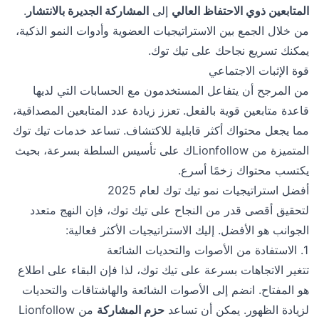
المتابعين ذوي الاحتفاظ العالي
إلى
المشاركة الجديرة بالانتشار
.
من خلال الجمع بين الاستراتيجيات العضوية وأدوات النمو الذكية،
يمكنك تسريع نجاحك على تيك توك.
قوة الإثبات الاجتماعي
من المرجح أن يتفاعل المستخدمون مع الحسابات التي لديها
قاعدة متابعين قوية بالفعل. تعزز زيادة عدد المتابعين المصداقية،
مما يجعل محتواك أكثر قابلية للاكتشاف. تساعد خدمات تيك توك
المتميزة من Lionfollowك على تأسيس السلطة بسرعة، بحيث
يكتسب محتواك زخمًا أسرع.
أفضل استراتيجيات نمو تيك توك لعام 2025
لتحقيق أقصى قدر من النجاح على تيك توك، فإن النهج متعدد
الجوانب هو الأفضل. إليك الاستراتيجيات الأكثر فعالية:
1. الاستفادة من الأصوات والتحديات الشائعة
تتغير الاتجاهات بسرعة على تيك توك، لذا فإن البقاء على اطلاع
هو المفتاح. انضم إلى الأصوات الشائعة والهاشتاقات والتحديات
لزيادة الظهور. يمكن أن تساعد
حزم المشاركة
من Lionfollow