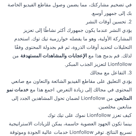
في تضخيم مشاركتك، مما يضمن وصول مقاطع الفيديو الخاصة
بك إلى جمهور أوسع.
2. تحسين أوقات النشر
يؤدي النشر عندما يكون جمهورك أكثر نشاطًا إلى تعزيز
المشاركة الأولية، وهو ما يفضله خوارزمية تيك توك. استخدم
التحليلات لتحديد أوقات الذروة، ثم قم بجدولة المحتوى وفقًا
لذلك. قم بدمج هذا مع
الإعجابات والمشاهدات المستهدفة
من
Lionfollow لتعزيز الجذب المبكر.
3. التفاعل مع مجالك
يؤدي التعليق على مقاطع الفيديو الشائعة والتعاون مع صانعي
المحتوى في مجالك إلى زيادة التعرض. اجمع هذا مع
خدمات نمو
المتابعين
من Lionfollow لضمان تحول المشاهدين الجدد إلى
متابعين مخلصين.
كيف تعزز Lionfollow نموك على تيك توك
بينما تكون الجهود العضوية حاسمة، يمكن للزيادات الاستراتيجية
تسريع النتائج. توفر Lionfollow خدمات عالية الجودة وموثوقة