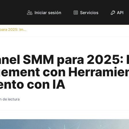
Iniciar sesión
Servicios
API
Mejor Panel SMM para 2025: Impulsa el Engagement con Herramientas de Crecimiento con IA
anel SMM para 2025: 
gement con Herramie
ento con IA
n de lectura