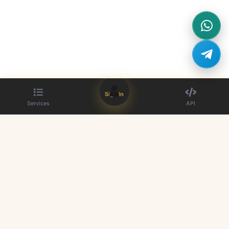
Sign In
Services
API
The best SMM panel provider. Boost your social media presence with