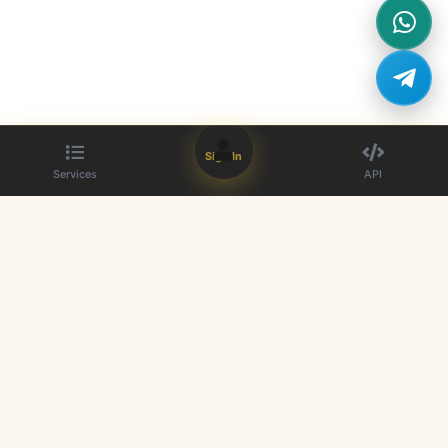
Sign In
Services
API
The best SMM panel provider. Boost your social media presence with
our high-quality services.