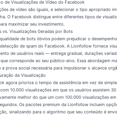
to de Visualizações de Vídeo do Facebook
ões de vídeo são iguais, e selecionar o tipo apropriado i
a. O Facebook distingue entre diferentes tipos de visuali
para maximizar seu investimento.
s vs. Visualizações Geradas por Bots
a qualidade de bots óbvios podem prejudicar o desempenh
 detecção de spam do Facebook. A Lionfollow fornece visu
to de usuários reais — entrega gradual, durações variada
a que corresponde ao seu público-alvo. Essa abordagem m
 a prova social necessária para impulsionar o alcance orgâ
uração da Visualização
k agora prioriza o tempo de assistência em vez de simpl
 com 10.000 visualizações em que os usuários assistem 3
ivamente melhor do que um com 100.000 visualizações em 
egundos. Os pacotes premium da Lionfollow incluem opçõ
ação, sinalizando para o algoritmo que seu conteúdo é envo