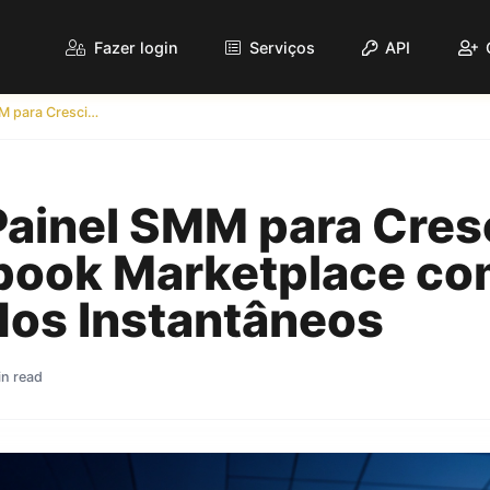
Fazer login
Serviços
API
Melhor Painel SMM para Crescimento no Facebook Marketplace com Resultados Instantâneos
Painel SMM para Cre
book Marketplace c
dos Instantâneos
in read