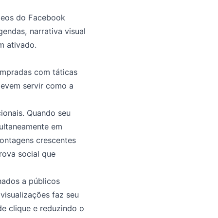
deos do Facebook
ndas, narrativa visual
m ativado.
mpradas com táticas
devem servir como a
cionais. Quando seu
multaneamente em
contagens crescentes
rova social que
nados a públicos
visualizações faz seu
de clique e reduzindo o