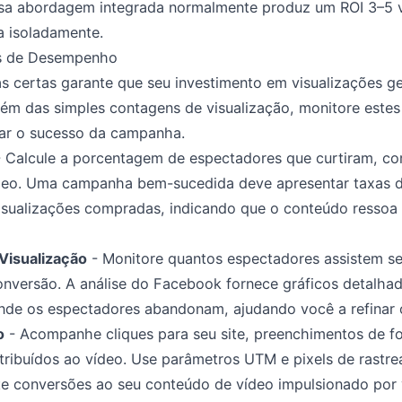
Essa abordagem integrada normalmente produz um ROI 3–5 
a isoladamente.
as de Desempenho
 certas garante que seu investimento em visualizações ge
Além das simples contagens de visualização, monitore este
ar o sucesso da campanha.
 Calcule a porcentagem de espectadores que curtiram, c
deo. Uma campanha bem-sucedida deve apresentar taxas d
sualizações compradas, indicando que o conteúdo ressoa
Visualização
- Monitore quantos espectadores assistem seu
nversão. A análise do Facebook fornece gráficos detalha
de os espectadores abandonam, ajudando você a refinar o
o
- Acompanhe cliques para seu site, preenchimentos de fo
tribuídos ao vídeo. Use parâmetros UTM e pixels de rast
nte conversões ao seu conteúdo de vídeo impulsionado por 