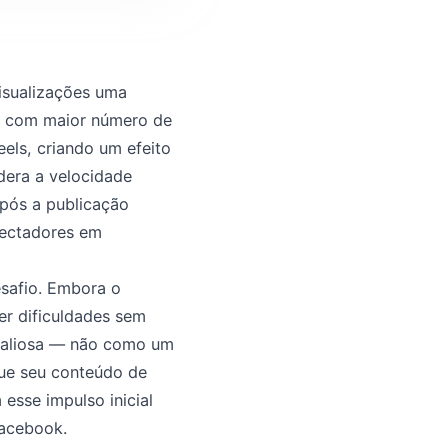
isualizações uma
os com maior número de
eels, criando um efeito
dera a velocidade
após a publicação
pectadores em
esafio. Embora o
r dificuldades sem
a valiosa — não como um
que seu conteúdo de
esse impulso inicial
Facebook.