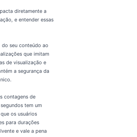
mpacta diretamente a
zação, e entender essas
o do seu conteúdo ao
alizações que imitam
s de visualização e
antém a segurança da
nico.
es contagens de
0 segundos tem um
que os usuários
es para durações
lvente e vale a pena