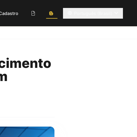
Cadastro
Português (Brasil)
scimento
om