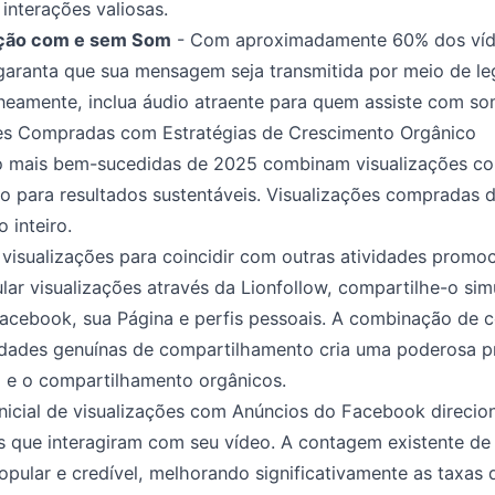
interações valiosas.
zação com e sem Som
- Com aproximadamente 60% dos ví
ranta que sua mensagem seja transmitida por meio de lege
taneamente, inclua áudio atraente para quem assiste com so
ões Compradas com Estratégias de Crescimento Orgânico
 mais bem-sucedidas de 2025 combinam visualizações co
o para resultados sustentáveis. Visualizações compradas 
 inteiro.
isualizações para coincidir com outras atividades promo
ar visualizações através da Lionfollow, compartilhe-o si
acebook, sua Página e perfis pessoais. A combinação de 
vidades genuínas de compartilhamento cria uma poderosa p
ão e o compartilhamento orgânicos.
icial de visualizações com Anúncios do Facebook direcio
 que interagiram com seu vídeo. A contagem existente de 
pular e credível, melhorando significativamente as taxas 