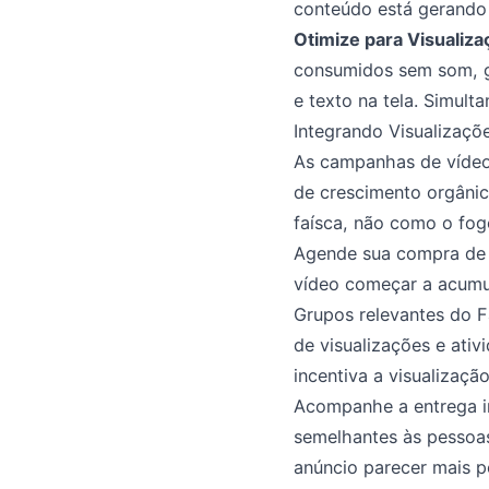
conteúdo está gerando 
Otimize para Visuali
consumidos sem som, ga
e texto na tela. Simul
Integrando Visualizaç
As campanhas de vídeo
de crescimento orgânic
faísca, não como o fogo
Agende sua compra de v
vídeo começar a acumul
Grupos relevantes do F
de visualizações e ati
incentiva a visualizaç
Acompanhe a entrega in
semelhantes às pessoas
anúncio parecer mais po