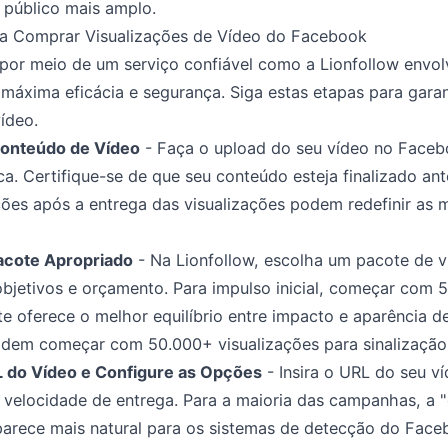
 público mais amplo.
ra Comprar Visualizações de Vídeo do Facebook
por meio de um serviço confiável como a Lionfollow envo
máxima eficácia e segurança. Siga estas etapas para garant
ídeo.
Conteúdo de Vídeo
- Faça o upload do seu vídeo no Faceb
ca. Certifique-se de que seu conteúdo esteja finalizado an
ções após a entrega das visualizações podem redefinir as m
Pacote Apropriado
- Na Lionfollow, escolha um pacote de v
bjetivos e orçamento. Para impulso inicial, começar com 
e oferece o melhor equilíbrio entre impacto e aparência de
em começar com 50.000+ visualizações para sinalização v
L do Vídeo e Configure as Opções
- Insira o URL do seu v
 velocidade de entrega. Para a maioria das campanhas, a "
arece mais natural para os sistemas de detecção do Face