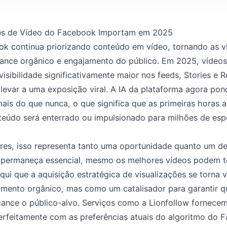
ões de Vídeo do Facebook Importam em 2025
k continua priorizando conteúdo em vídeo, tornando as v
lcance orgânico e engajamento do público. Em 2025, víde
isibilidade significativamente maior nos feeds, Stories e R
levar a uma exposição viral. A IA da plataforma agora pon
 mais do que nunca, o que significa que as primeiras horas 
teúdo será enterrado ou impulsionado para milhões de es
res, isso representa tanto uma oportunidade quanto um d
 permaneça essencial, mesmo os melhores vídeos podem te
 aqui que a aquisição estratégica de visualizações se torn
cimento orgânico, mas como um catalisador para garantir 
cance o público-alvo. Serviços como a Lionfollow fornecem 
 perfeitamente com as preferências atuais do algoritmo do 