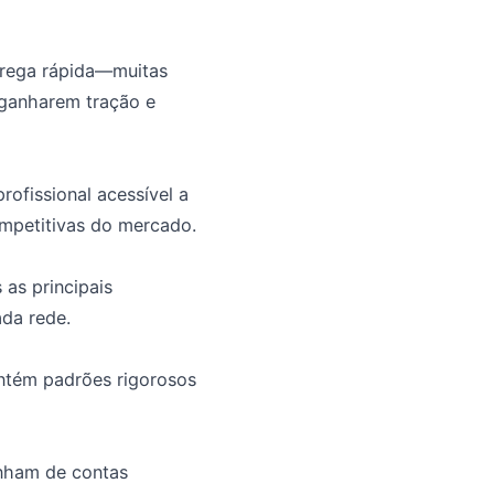
trega rápida—muitas
 ganharem tração e
ofissional acessível a
ompetitivas do mercado.
 as principais
da rede.
antém padrões rigorosos
enham de contas