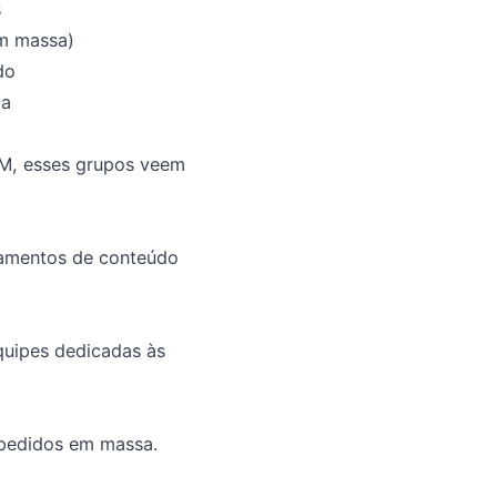
s
m massa)
do
da
MM, esses grupos veem
çamentos de conteúdo
quipes dedicadas às
 pedidos em massa.