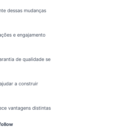
rente dessas mudanças
zações e engajamento
rantia de qualidade se
udar a construir
ece vantagens distintas
follow