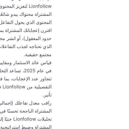
Lionfollow لتعزي
المشتراة محتواك يبدو شائعً
المحتوى الذي يحول التفاعل
اقترن إعجاباتك المشتراة ب
الذي تحتاجه لجذب التفاعلات
مجتمع حقيقية.
قياس عائد الاستثمار ومقاي
في عام 2025، ت
تتجاوز عدد الإعجابات، بما 
ال
تأثير.
راقب معدل تفاعلك (إجمالي 
المشتراة الناجحة تحسنًا في
المشتراة وضبط استراتيجية ا