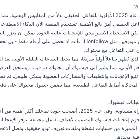
تولي خوارزمية فيسبوك في عام 2025 الأولوية للتفاعل الحقيقي بدلاً من المقاييس ا
اعل الحقيقي أمرًا بالغ الأهمية. تستخدم المنصة الآن الذكاء الاصطن
لكن الاستخدام الاستراتيجي للإعجابات عالية الجودة يمكن أن يعزز با
تشتري إعجابات من مزودين موثوقين مثل Lionfollow، فأنت لا تحصل على أر
 على التفاعل مع محتواك.
ي يُظهر تفاعلاً أولياً سريعًا، مما يجعل الساعات القليلة الأولى بعد
زخم الأولي، مما يشير إلى فيسبوك أن محتواك ذو قيمة ويستحق العر
حيث تتبع الإعجابات والتعليقات والمشاركات العضوية بشكل طبيعي. تم ت
لمستهدفة من Lionfollow لمحاكاة أنماط التفاعل الطبيعية، مما يضمن حصول محتواك عل
عجابات فيسبوك
ليست كل الإعجابات المشتراة متساوية، وفي عام 2025، أصبحت جودة تفاعلك
نواع من حزم إعجابات فيسبوك المصممة لأهداف تفاعل مختلفة. توفر الإعجابات 
بات المميزة من حسابات نشطة بملفات تعريف تبدو حقيقية، وتصل الإعج
فية محددة.