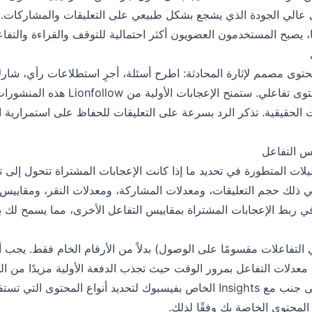
ز المحتوى عالي الجودة الذي يشجع بشكل طبيعي على التعليقات والمشاركات
ا، يصبح المستخدمون العضويون أكثر احتمالية للتوقف والقراءة والتفا
محتوى مصمم لإثارة المحادثة: اطرح أسئلة، أجرِ استطلاعات رأي، شار
حدود المعقول)، أو انشر محتوى تفاعلي. ستمنح
 الحقيقية. تذكر الرد بسرعة على التعليقات للحفاظ على استمرارية ال
يس التفاعل
ساعد التحليلات المتطورة في تحديد ما إذا كانت الإعجابات المشتراة تتحول إ
في ذلك حجم التعليقات، ومعدلات المشاركة، ومعدلات النقر، ومقاييس ا
تفصيلية من Lionfollow في ربط الإعجابات المشتراة بمقاييس التفاعل الأخرى، مما يس
التفاعلات مقسومًا على الوصول) بدلاً من الأرقام الخام فقط. يجب أ
 معدلات التفاعل بمرور الوقت حيث تجذب الدفعة الأولية مزيدًا من ا
تحليلات Lionfollow جنبًا إلى جنب مع Insights الخاص بفيسبوك لتحديد أنواع المح
لمحتوى الخاصة بك وفقًا لذلك.