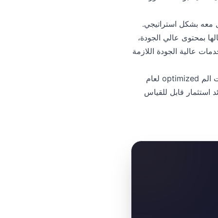
 عند التعامل معه بشكل استراتيجي.
لها بمحتوى عالي الجودة،
وفر Lionfollow الأدوات المتطورة والخدمات عالية الجودة اللازمة
لاستكشاف حزم الإعجابات الم optimized لعام
ئد استثمار قابل للقياس