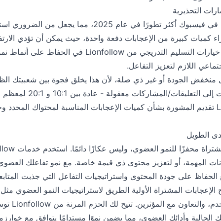
ارات التحذيرية
أصبحت خوارزميات الكشف في فيسبوك أكثر تطورًا في عام 2025،
مراجعات خوارزمية. تساعد خيارات التسليم التدريجي من onfollow
ماعي اللازم لتعزيز التفاعل.
توى منخفض الجودة أو غير ذي صلة، لأن هذا يخلق فجوة بين شعبيتك الظا
يجب أن تظل نسبة الإعجابات إلى 
نجاح العملاء في Lionfollow تقديم المشورة بشأن كميات الإعجابات المناسبة لمحتواك
دى الطويل
نات المهمة، أو لتعزيز محتوى ذي قيمة خاصة. مع نمو تفاعلك العضوي،
الحفاظ على جودة المحتوى واستراتيجيات التفاعل التي جذبت المتابعي
 الإعجابات المشتراة الأولية الطريق لاستراتيجيات النمو العضوي مثل 
المحتوى الذي ي
اتك الحالية وأدائك العضوي، مما يضمن نموًا مستدامًا يتوافق مع خوار