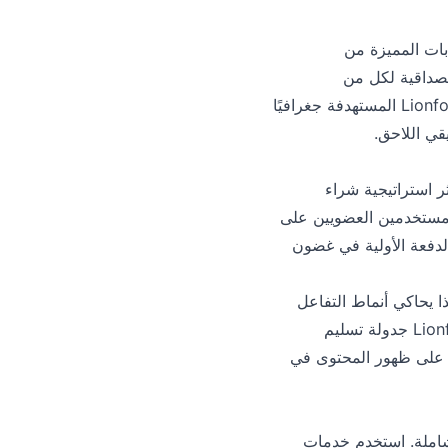
ابات المميزة من
 مصداقية لكل من
المستخدمين والخوارزميات. بالنسبة للشركات التي تستهدف أسواقًا محددة، تضمن إعجابات Lionfollow المستهدفة جغرافيًا
قي اللاحق.
ر استراتيجية شراء
لمستخدمين العضويين على
Lio حصول منشوراتك على تلك الدفعة الأولية في غضون
ا يحاكي أنماط التفاعل
الطبيعية ويتجنب الارتفاعات المفاجئة التي قد تبدو مريبة. تتيح لك خيار التغذية البطيئة من Lionfollow جدولة تسليم
ظ على ظهور المحتوى في
 شاملة. استخدم خدمات