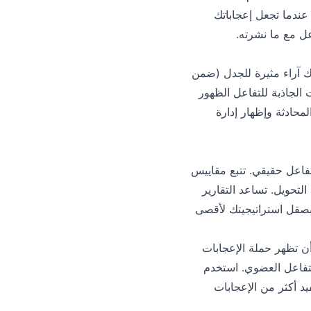
. عندما تجعل إعجاباتك
عل مع ما نشرته.
ك آراء مثيرة للجدل (ضمن
 الإعجابات الأولية من Lionfollow هذه المنشورات الجاذبة للتفاعل الظهور
محادثة وإظهار إدارة
لى تفاعل حقيقي. تتبع مقاييس
لتحويل. تساعد التقارير
مح لك بصقل استراتيجيتك لأقصى
ن تظهر حملة الإعجابات
لتفاعل العضوي. استخدم
توى التي تستفيد أكثر من الإعجابات