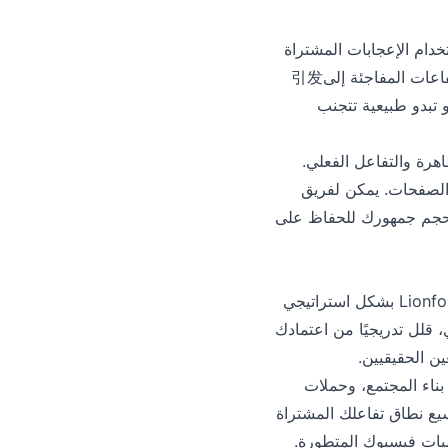
 مما يجعل من الضروري استخدام الإعجابات المشتراة
بشكل استراتيجي. تجنب شراء كميات كبيرة من الإعجابات دفعة واحدة، حيث يمكن أن تؤدي الارتفاعات المفاجئة إلى引发
Li في الحفاظ على أنماط نمو تبدو طبيعية تتجنب
هرة والتفاعل الفعلي.
التعليقات/المشاركات معقولة - عادة بين 10:1 و 20:1 لمعظم الصفحات. يمكن لفريق
 المحدد وحجم جمهورك للحفاظ على
يجب أن تكون الإعجابات المشتراة محفزًا للنمو العضوي، وليس عكازًا دائمًا. استخدم خدمات Lionfollow بشكل استراتيجي
 قلل تدريجيًا من اعتمادك
ن الحقيقيين.
بناء المجتمع، وحملات
نشئه المستخدم، والتعاون مع المؤثرين. تتيح لك الحزم المرنة من Lionfollow توسيع نطاق تفاعلك المشتراة
زميات فيسبوك المتطورة.