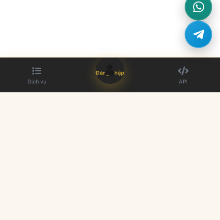
Đăng nhập
Dịch vụ
API
Nhà cung cấp bảng SMM tốt nhất. Tăng cường sự hiện diện trên
mạng xã hội của bạn.