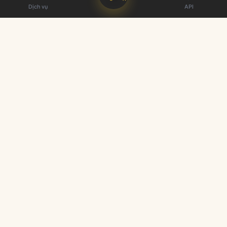
Dịch vụ
API
Nhà cung cấp bảng SMM tốt nhất. Tăng cường sự hiện diện trên
mạng xã hội của bạn.
Liên kết nhanh
Dịch vụ