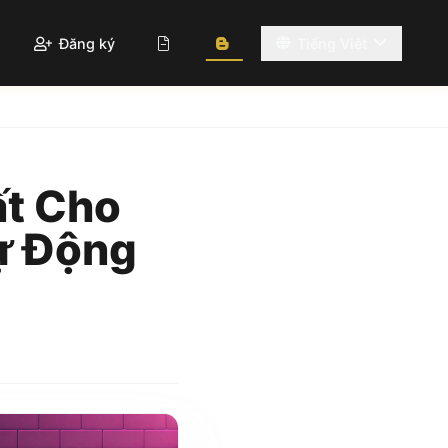
Đăng ký
Tiếng Việt
ất Cho
ự Động