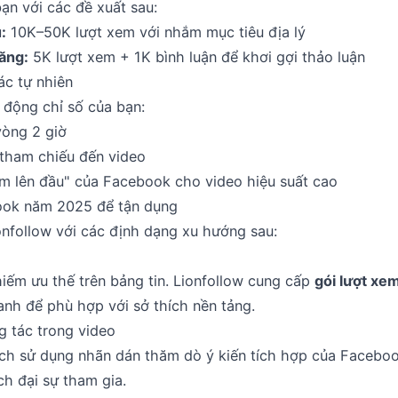
ạn với các đề xuất sau:
:
10K–50K lượt xem với nhắm mục tiêu địa lý
ăng:
5K lượt xem + 1K bình luận để khơi gợi thảo luận
ác tự nhiên
 động chỉ số của bạn:
 vòng 2 giờ
 tham chiếu đến video
m lên đầu" của Facebook cho video hiệu suất cao
ook năm 2025 để tận dụng
onfollow với các định dạng xu hướng sau:
iếm ưu thế trên bảng tin. Lionfollow cung cấp
gói lượt xe
anh để phù hợp với sở thích nền tảng.
g tác trong video
ch sử dụng nhãn dán thăm dò ý kiến tích hợp của Facebook
ch đại sự tham gia.