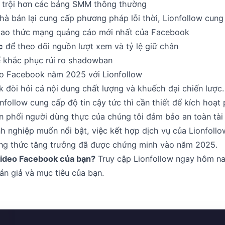
t trội hơn các bảng SMM thông thường
à bán lại cung cấp phương pháp lỗi thời, Lionfollow cung
iao thức mạng quảng cáo mới nhất của Facebook
c
để theo dõi nguồn lượt xem và tỷ lệ giữ chân
 khắc phục rủi ro shadowban
deo Facebook năm 2025 với Lionfollow
k đòi hỏi cả nội dung chất lượng và khuếch đại chiến lược
nfollow cung cấp độ tin cậy tức thì cần thiết để kích hoạt
n phối người dùng thực của chúng tôi đảm bảo an toàn tài 
h nghiệp muốn nổi bật, việc kết hợp dịch vụ của Lionfoll
công thức tăng trưởng đã được chứng minh vào năm 2025.
video Facebook của bạn?
Truy cập Lionfollow ngay hôm n
n giả và mục tiêu của bạn.