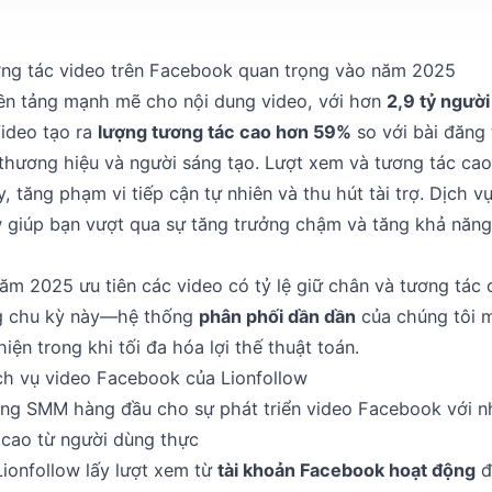
ơng tác video trên Facebook quan trọng vào năm 2025
ền tảng mạnh mẽ cho nội dung video, với hơn
2,9 tỷ ngườ
ideo tạo ra
lượng tương tác cao hơn 59%
so với bài đăng 
thương hiệu và người sáng tạo. Lượt xem và tương tác cao (
ậy, tăng phạm vi tiếp cận tự nhiên và thu hút tài trợ. Dịch
w giúp bạn vượt qua sự tăng trưởng chậm và tăng khả năng 
m 2025 ưu tiên các video có tỷ lệ giữ chân và tương tác 
ng chu kỳ này—hệ thống
phân phối dần dần
của chúng tôi m
hiện trong khi tối đa hóa lợi thế thuật toán.
ch vụ video Facebook của Lionfollow
bảng SMM hàng đầu cho sự phát triển video Facebook với 
 cao từ người dùng thực
ionfollow lấy lượt xem từ
tài khoản Facebook hoạt động
đ