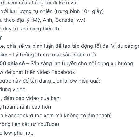
ượt xem của chúng tôi đi kèm với:
ới lưu lượng tự nhiên (trung bình 10+ giây)
 theo địa lý (Mỹ, Anh, Canada, v.v.)
duy trì khả năng hiển thị
ợp
ke, chia sẻ và bình luận để tạo tác động tối đa. Ví dụ các g
ike
– Lý tưởng cho ra mắt sản phẩm mới
00 chia sẻ
– Sẵn sàng lan truyền cho nội dung xu hướng
w để phát triển video Facebook
bước này để tận dụng Lionfollow hiệu quả:
 dung video
, đảm bảo video của bạn:
lệ hoàn thành cao hơn
eo Facebook được xem mà không có âm thanh)
hông liên kết từ YouTube)
follow phù hợp