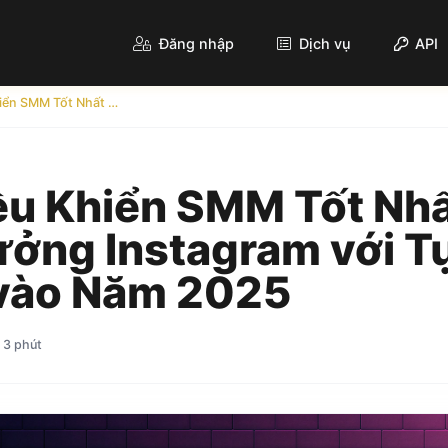
Đăng nhập
Dịch vụ
API
Bảng Điều Khiển SMM Tốt Nhất Cho Tăng Trưởng Instagram với Tự Động Nạp Lại vào Năm 2025
ều Khiển SMM Tốt Nh
ưởng Instagram với T
 vào Năm 2025
 3 phút