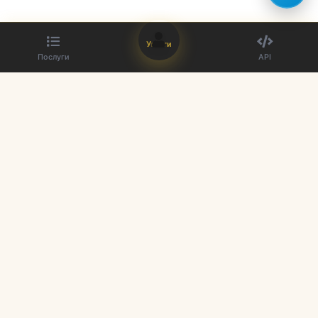
Увійти
Послуги
API
Найкращий постачальник SMM панелей. Покращіть свою
присутність у соціальних мережах.
Швидкі посилання