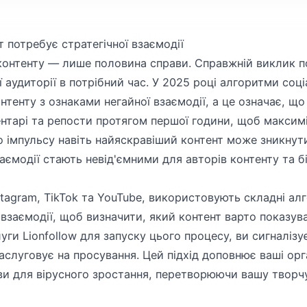
 потребує стратегічної взаємодії
контенту — лише половина справи. Справжній виклик п
ї аудиторії в потрібний час. У 2025 році алгоритми со
нтенту з ознаками негайної взаємодії, а це означає, що
нтарі та репости протягом першої години, щоб максимі
о імпульсу навіть найяскравіший контент може зникнути
заємодії стають невід'ємними для авторів контенту та б
stagram, TikTok та YouTube, використовують складні алг
взаємодії, щоб визначити, який контент варто показува
ги Lionfollow для запуску цього процесу, ви сигналізу
заслуговує на просування. Цей підхід доповнює ваші орг
ви для вірусного зростання, перетворюючи вашу творч