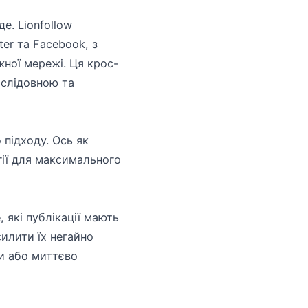
е. Lionfollow
ter та Facebook, з
ної мережі. Ця крос-
ослідовною та
 підходу. Ось як
гії для максимального
 які публікації мають
силити їх негайно
ти або миттєво