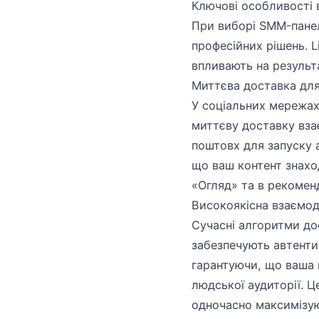
Ключові особливості 
При виборі SMM-панелі
професійних рішень. L
впливають на результа
Миттєва доставка для
У соціальних мережах
миттєву доставку вза
поштовх для запуску 
що ваш контент знаход
«Огляд» та в рекомен
Високоякісна взаємод
Сучасні алгоритми до
забезпечують автенти
гарантуючи, що ваша 
людської аудиторії. Це
одночасно максимізу