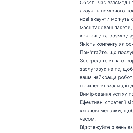
Обсяг і час взаємодії
акаунтів помірного по
нові акаунти можуть о
масштабовані пакети, 
контенту та розміру а
Якість контенту як ос
Пам'ятайте, що послуг
Зосередьтеся на створ
заслуговує на те, щоб
ваша найкраща робота
посилення взаємодії д
Вимірювання успіху та
Ефективні стратегії в
ключові метрики, щоб 
часом.
Відстежуйте рівень вз