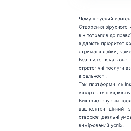
Чому вірусний контент
Створення вірусного 
він потрапив до право
віддають пріоритет ко
отримати лайки, коме
Без цього початковог
стратегічні послуги в
віральності.
Такі платформи, як In
вимірюють швидкість 
Використовуючи послу
ваш контент цінний і 
створює ідеальні умо
вимірюваний успіх.