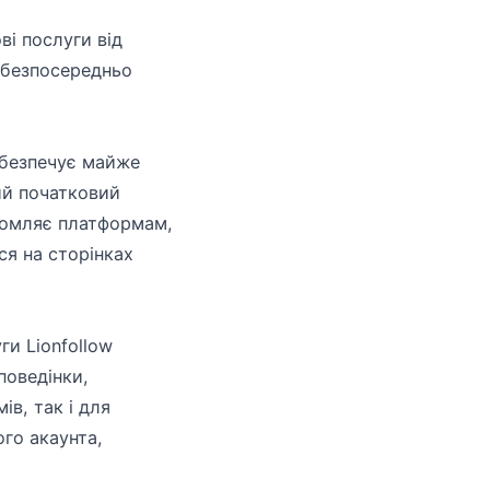
ві послуги від
і безпосередньо
абезпечує майже
ий початковий
ідомляє платформам,
ся на сторінках
и Lionfollow
поведінки,
в, так і для
ого акаунта,