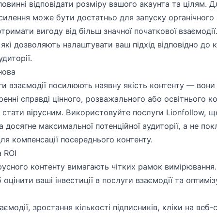
 повинні відповідати розміру вашого акаунта та цілям. 
силення може бути достатньо для запуску органічного 
тримати вигоду від більш значної початкової взаємодії.
які дозволяють налаштувати ваш підхід відповідно до 
удиторії.
нова
и взаємодії посилюють наявну якість контенту — вони н
енні справді цінного, розважального або освітнього ко
 стати вірусним. Використовуйте послуги Lionfollow, 
 досягне максимальної потенційної аудиторії, а не пок
ля компенсації посереднього контенту.
 ROI
ірусного контенту вимагають чітких рамок вимірювання.
оцінити ваші інвестиції в послуги взаємодії та оптиміз
аємодії, зростання кількості підписників, кліки на веб-