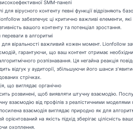
високоефективної SMM-панелі
 для вірусного контенту певні функції відрізняють базо
ionfollow забезпечує ці критично важливі елементи, як
тивність вашого контенту та потенціал зростання.
 переваги в алгоритмі
 для віральності важливий кожен момент. Lionfollow з
ємодій, гарантуючи, що ваш контент отримає необхідн
алгоритмічного розпізнавання. Ця негайна реакція пов
ить відгук у аудиторії, збільшуючи його шанси з'явити
дованих стрічках.
ія, що виглядає органічно
сить розвинені, щоб виявляти штучну взаємодію. Послуг
чну взаємодію від профілів з реалістичними моделями 
посилена взаємодія виглядає природно як для алгоритмі
й орієнтований на якість підхід зберігає цілісність ваш
ючи охоплення.