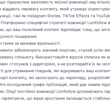
, що підкреслює важливість якісної взаємодії над кількі
 віддають перевагу контенту, який утримує користувачі
нкції, такі як Instagram Stories, TikTok Effects та YouT
Платформно-специфічні стратегії взаємодії Lionfollow 
чи, що ваш посилений контент відповідає тому, що алг
русного поширення.
стання за межами віральності
моменти забезпечують значний поштовх, сталий успіх в
тривалу спільноту. Використовуйте вірусні сплески як 
их стосунків з аудиторією, а не розглядайте їх як ізоль
ї для утримання глядачів, які відкривають ваш контент
ерії контенту, які заохочують до перегляду, розробляй
йте послідовний графік публікацій, який дає новим пі
. Опції постійної взаємодії Lionfollow допомагають пі
, гарантуючи, що ваше зростання залишається стабільни