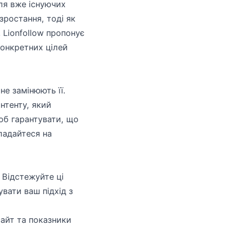
Для вже існуючих
зростання, тоді як
 Lionfollow пропонує
конкретних цілей
е замінюють її.
нтенту, який
щоб гарантувати, що
ладайтеся на
 Відстежуйте ці
увати ваш підхід з
сайт та показники