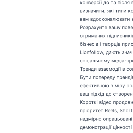
конверсії до та після
визначити, які типи 
вам вдосконалювати в
Розрахуйте вашу повер
отриманих підписників
бізнесів і творців пр
Lionfollow, дають зна
соціальному медіа-пр
Тренди взаємодії в с
Бути попереду тренді
ефективною в міру ро
ваш підхід до створен
Короткі відео продов
пріоритет Reels, Shor
надмірно опрацьовані
демонстрації цінності