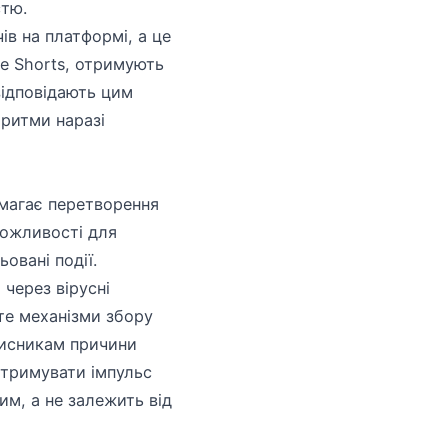
стю.
в на платформі, а це
ube Shorts, отримують
відповідають цим
оритми наразі
имагає перетворення
можливості для
овані події.
 через вірусні
те механізми збору
дписникам причини
дтримувати імпульс
м, а не залежить від