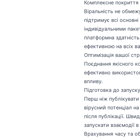
Комплексне покриття
Віральність не обмеж
підтримує всі основні
індивідуальними паке
платформна здатність
ефективною на всіх в
Оптимізація вашої стр
Поєднання якісного ко
ефективно використов
впливу.
Підготовка до запуск
Перш ніж публікувати 
вірусний потенціал на
після публікації. Шви
запускати взаємодії в
Врахування часу та о