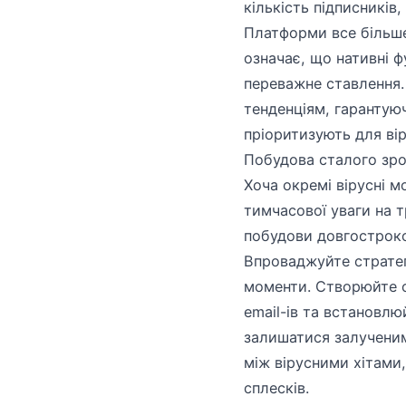
кількість підписників
Платформи все більше
означає, що нативні фу
переважне ставлення. 
тенденціям, гарантую
пріоритизують для ві
Побудова сталого зро
Хоча окремі вірусні 
тимчасової уваги на 
побудови довгостроков
Впроваджуйте стратегі
моменти. Створюйте с
email-ів та встановлю
залишатися залученими
між вірусними хітами
сплесків.