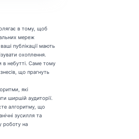
олягає в тому, щоб
ціальних мереж
 ваші публікації мають
зувати охоплення.
 в небутті. Саме тому
ізнесів, що прагнуть
оритми, які
ти ширшій аудиторії.
єте алгоритму, що
анічні зусилля та
у роботу на