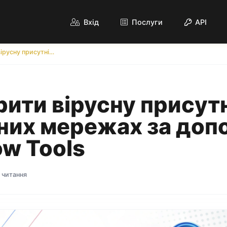
Вхід
Послуги
API
Як створити вірусну присутність у соціальних мережах за допомогою Lionfollow Tools
рити вірусну присутн
них мережах за до
ow Tools
в читання