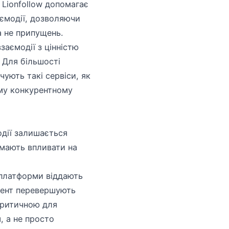
 Lionfollow допомагає
аємодії, дозволяючи
а не припущень.
заємодії з цінністю
. Для більшості
чують такі сервіси, як
ому конкурентному
одії залишається
 мають впливати на
 платформи віддають
нтент перевершують
критичною для
, а не просто