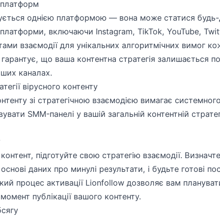
 платформ
ується однією платформою — вона може статися будь-д
 платформи, включаючи Instagram, TikTok, YouTube, Twit
тами взаємодії для унікальних алгоритмічних вимог кож
 гарантує, що ваша контентна стратегія залишається п
аших каналах.
атегії вірусного контенту
нтенту зі стратегічною взаємодією вимагає системного
увати SMM-панелі у вашій загальній контентній страте
у
контент, підготуйте свою стратегію взаємодії. Визначте,
 основі даних про минулі результати, і будьте готові по
дкий процес активації Lionfollow дозволяє вам планува
 момент публікації вашого контенту.
бсягу