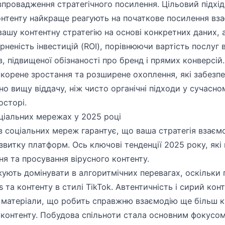
 впровадження стратегічного посилення. Цільовий підхід
контенту найкраще реагують на початкове посилення вз
ашу контентну стратегію на основі конкретних даних, 
неність інвестицій (ROI), порівнюючи вартість послуг в
, підвищеної обізнаності про бренд і прямих конверсій
искорене зростання та розширене охоплення, які забезпе
чно вищу віддачу, ніж чисто органічні підходи у сучасн
осторі.
оціальних мережах у 2025 році
в соціальних мереж гарантує, що ваша стратегія взаєм
звитку платформ. Ось ключові тенденції 2025 року, які
ня та просування вірусного контенту.
жують домінувати в алгоритмічних перевагах, оскільки
ts та контенту в стилі TikTok. Автентичність і сирий ко
 матеріали, що робить справжню взаємодію ще більш 
 контенту. Побудова спільноти стала основним фокусом