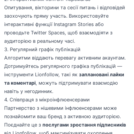
Опитування, вікторини та сесії питань і відповідей
заохочують пряму участь. Використовуйте
інтерактивні функції Instagram Stories або
проводьте Twitter Spaces, щоб взаємодіяти з
аудиторією в реальному часі.
3. Регулярний графік публікацій
Алгоритми віддають перевагу активним акаунтам.
Дотримуйтесь регулярного графіка публікацій —
інструменти Lionfollow, такі як
заплановані лайки
та коментарі
, можуть підтримувати взаємодію
навіть у негодинник.
4. Співпраця з мікроінфлюенсерами
Партнерство з нішевими інфлюенсерами може
познайомити ваш бренд з активною аудиторією.
Поєднайте це з
послугами зростання підписників
від Lionfollow, щоб максимізувати охоплення.