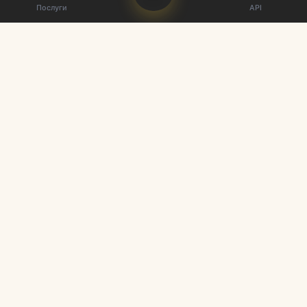
Послуги
API
Найкращий постачальник SMM панелей. Покращіть свою
присутність у соціальних мережах.
Швидкі посилання
Послуги