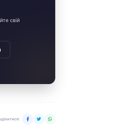
йте свій
и
оділитися: