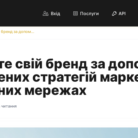
Вхід
Послуги
API
Підвищте свій бренд за допомогою перевірених стратегій маркетингу в соціальних мережах
е свій бренд за до
ених стратегій марк
них мережах
в читання