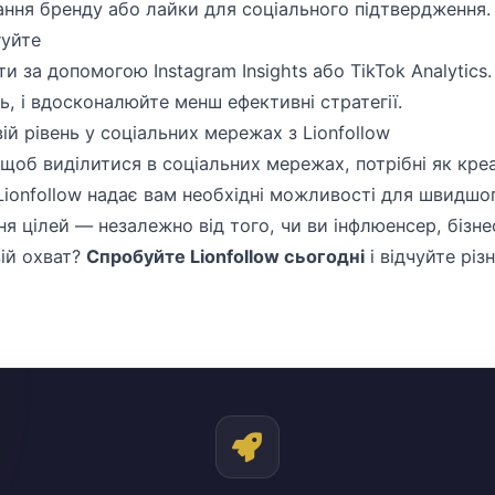
ання бренду або лайки для соціального підтвердження.
гуйте
и за допомогою Instagram Insights або TikTok Analytic
, і вдосконалюйте менш ефективні стратегії.
вій рівень у соціальних мережах з Lionfollow
 щоб виділитися в соціальних мережах, потрібні як креа
Lionfollow надає вам необхідні можливості для швидшо
ня цілей — незалежно від того, чи ви інфлюенсер, бізне
вій охват?
Спробуйте Lionfollow сьогодні
і відчуйте рі