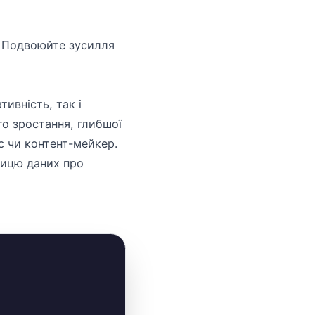
s. Подвоюйте зусилля
тивність, так і
го зростання, глибшої
с чи контент-мейкер.
зницю даних про