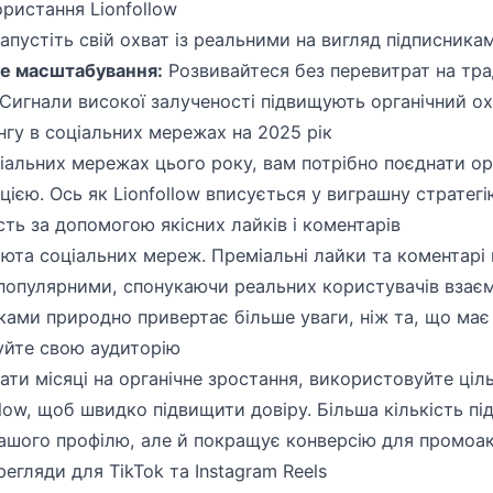
ристання Lionfollow
апустіть свій охват із реальними на вигляд підписника
е масштабування:
Розвивайтеся без перевитрат на тра
Сигнали високої залученості підвищують органічний ох
нгу в соціальних мережах на 2025 рік
іальних мережах цього року, вам потрібно поєднати орг
єю. Ось як Lionfollow вписується у виграшну стратегі
сть за допомогою якісних лайків і коментарів
юта соціальних мереж. Преміальні лайки та коментарі в
ш популярними, спонукаючи реальних користувачів взає
йками природно привертає більше уваги, ніж та, що має
шуйте свою аудиторію
ати місяці на органічне зростання, використовуйте ціл
ollow, щоб швидко підвищити довіру. Більша кількість пі
ашого профілю, але й покращує конверсію для промоак
егляди для TikTok та Instagram Reels