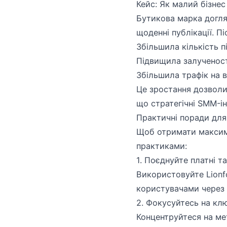
Кейс: Як малий бізне
Бутикова марка догля
щоденні публікації. Пі
Збільшила кількість п
Підвищила залученост
Збільшила трафік на 
Це зростання дозволи
що стратегічні SMM-і
Практичні поради для 
Щоб отримати максима
практиками:
1. Поєднуйте платні та
Використовуйте Lionf
користувачами через 
2. Фокусуйтесь на кл
Концентруйтеся на мет