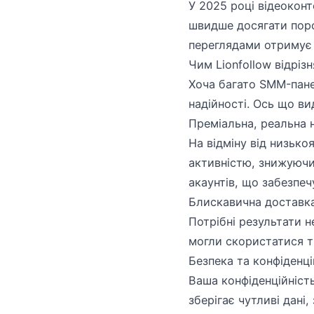
У 2025 році відеоконт
швидше досягати порог
переглядами отримує н
Чим Lionfollow відрі
Хоча багато SMM-панел
надійності. Ось що ви
Преміальна, реальна 
На відміну від низько
активністю, знижуючи
акаунтів, що забезпе
Блискавична доставк
Потрібні результати н
могли скористатися 
Безпека та конфіденці
Ваша конфіденційність
зберігає чутливі дані