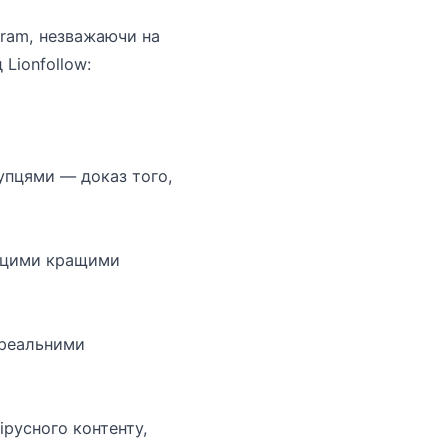
gram, незважаючи на
 Lionfollow:
упцями — доказ того,
з цими кращими
 реальними
ірусного контенту,