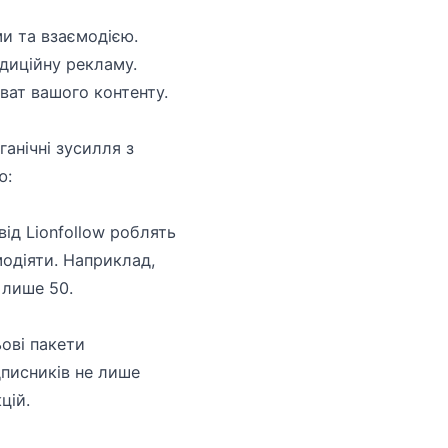
ми та взаємодією.
диційну рекламу.
ват вашого контенту.
анічні зусилля з
ю:
ід Lionfollow роблять
модіяти. Наприклад,
 лише 50.
ьові пакети
дписників не лише
цій.