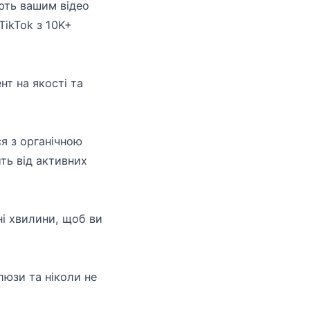
ають вашим відео
TikTok з 10K+
нт на якості та
ся з органічною
ть від активних
ні хвилини, щоб ви
люзи та ніколи не