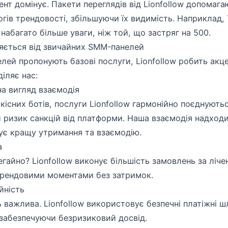
ент домінує. Пакети переглядів від Lionfollow допомаг
ів трендовості, збільшуючи їх видимість. Наприклад, 
абагато більше уваги, ніж той, що застряг на 500.
зняється від звичайних SMM-панелей
ей пропонують базові послуги, Lionfollow робить акце
діляє нас:
на вигляд взаємодія
якісних ботів, послуги Lionfollow гармонійно поєднують
 ризик санкцій від платформи. Наша взаємодія надходи
чує кращу утримання та взаємодію.
а
егайно? Lionfollow виконує більшість замовлень за ліче
трендовими моментами без затримок.
йність
 важлива. Lionfollow використовує безпечні платіжні ш
, забезпечуючи безризиковий досвід.