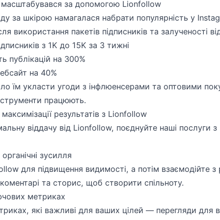
с масштабувався за допомогою Lionfollow
ду за шкірою намагалася набрати популярність у Insta
сля використання пакетів підписників та залученості від
ідписників з 1K до 15K за 3 тижні
ь публікацій на 300%
вебсайт на 40%
ло їм укласти угоди з інфлюенсерами та оптовими пок
нструменти працюють.
максимізації результатів з Lionfollow
льну віддачу від Lionfollow, поєднуйте наші послуги 
 органічні зусилля
ollow для підвищення видимості, а потім взаємодійте з
коментарі та сторис, щоб створити спільноту.
ючових метриках
риках, які важливі для ваших цілей — перегляди для в