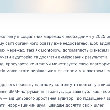
кетингу в соціальних мережах є необхідними у 2025 р
у світі органічного охвату вже недостатньо, щоб виділ
их мережах, такі як Lionfollow, допомагають бізнесам 
учати аудиторію та досягати вимірюваних результатів.
нд, просуваєте контент чи монетизуєте свою платформ
тів може стати вирішальним фактором між застоєм і е
іддають перевагу платному контенту та контенту з вис
ння SMM-інструментів гарантує, що ваші публікації поб
ow — від цільового зростання аудиторії до підвищення 
ти інформаційний шум і швидше досягти своїх цілей.