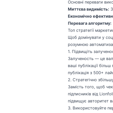
Основні переваги вико
Миттєва видимість:
З
Економічно ефективн
Перевага алгоритму:
Топ стратегії маркети
Щоб домінувати у соц
розумною автоматизаці
1. Підвищіть залучено
Залученость — це вал
ваші публікації біль
публікація з 500+ ла
2. Стратегічно збіль
Замість того, щоб чек
підписників від Lionf
підвищує авторитет в
3. Використовуйте пер