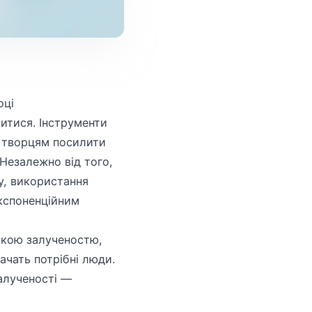
оці
итися. Інструменти
і творцям посилити
 Незалежно від того,
у, використання
кспоненційним
окою залученостю,
ачать потрібні люди.
залученості —