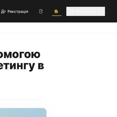
Реєстрація
Українська
помогою
етингу в