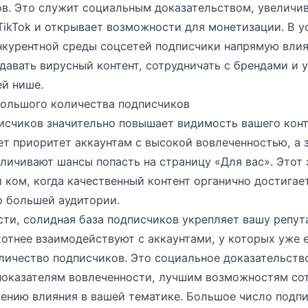
ов. Это служит социальным доказательством, увеличи
TikTok и открывает возможности для монетизации. В у
нкурентной среды соцсетей подписчики напрямую влия
давать вирусный контент, сотрудничать с брендами и 
ей нише.
ольшого количества подписчиков
исчиков значительно повышает видимость вашего конт
т приоритет аккаунтам с высокой вовлеченностью, а 
личивают шансы попасть на страницу «Для вас». Этот
 ком, когда качественный контент органично достигае
о большей аудитории.
ти, солидная база подписчиков укрепляет вашу репут
отнее взаимодействуют с аккаунтами, у которых уже 
личество подписчиков. Это социальное доказательств
показателям вовлеченности, лучшим возможностям сот
ению влияния в вашей тематике. Большое число подп