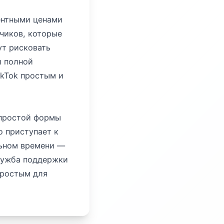
ентными ценами
чиков, которые
ут рисковать
и полной
ikTok простым и
 простой формы
о приступает к
льном времени —
служба поддержки
простым для