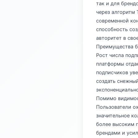
так и для бренд
через алгоритм 
современной ко
способность соз
авторитет в сво
Преимущества б
Рост числа подп
платформы отдае
подписчиков уве
создать снежный
экспоненциальн
Помимо видимос
Пользователи ох
значительное ко
более высоким 
брендами и усил