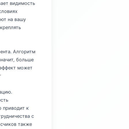
вает видимость
словиях
ют на вашу
укреплять
ента. Алгоритм
значит, больше
 эффект может
т
ацию.
есть
о приводит к
рудничества с
исчиков также