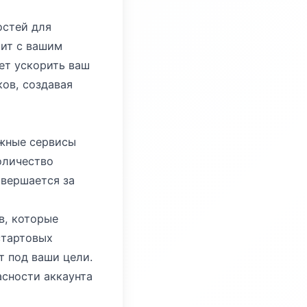
остей для
ит с вашим
ет ускорить ваш
ов, создавая
ежные сервисы
оличество
авершается за
в, которые
стартовых
т под ваши цели.
сности аккаунта