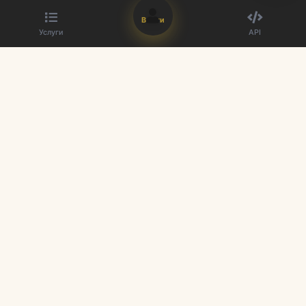
Войти
Услуги
API
Лучший поставщик SMM панелей. Улучшите свое присутствие в
социальных сетях с нашими услугами.
Быстрые ссылки