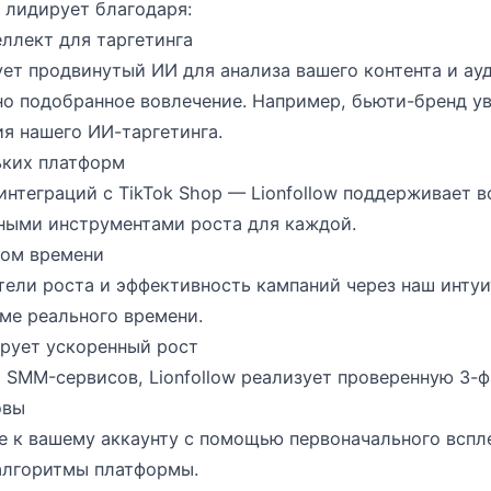
w лидирует благодаря:
еллект для таргетинга
ет продвинутый ИИ для анализа вашего контента и ауд
но подобранное вовлечение. Например, бьюти-бренд у
ия нашего ИИ-таргетинга.
ьких платформ
 интеграций с TikTok Shop — Lionfollow поддерживает 
ными инструментами роста для каждой.
ном времени
тели роста и эффективность кампаний через наш инту
ме реального времени.
тирует ускоренный рост
 SMM-сервисов, Lionfollow реализует проверенную 3-ф
овы
 к вашему аккаунту с помощью первоначального вспле
алгоритмы платформы.