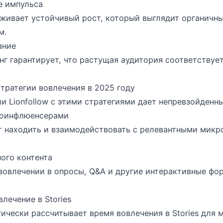
е импульса
живает устойчивый рост, который выглядит органичн
м.
ание
г гарантирует, что растущая аудитория соответствуе
тратегии вовлечения в 2025 году
 Lionfollow с этими стратегиями дает непревзойденны
роинфлюенсерами
т находить и взаимодействовать с релевантными мик
ого контента
вовлечении в опросы, Q&A и другие интерактивные фо
лечение в Stories
ически рассчитывает время вовлечения в Stories для