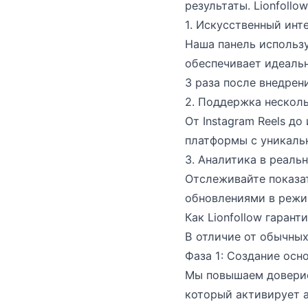
результаты. Lionfollo
1. Искусственный инт
Наша панель использу
обеспечивает идеаль
3 раза после внедрен
2. Поддержка нескол
От Instagram Reels до
платформы с уникаль
3. Аналитика в реаль
Отслеживайте показа
обновлениями в режи
Как Lionfollow гаран
В отличие от обычных
Фаза 1: Создание осн
Мы повышаем доверие
который активирует 