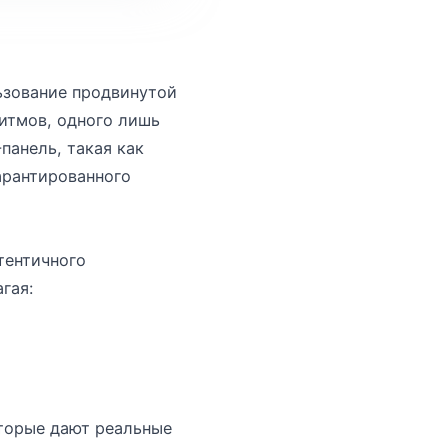
льзование продвинутой
итмов, одного лишь
панель, такая как
гарантированного
тентичного
гая:
торые дают реальные