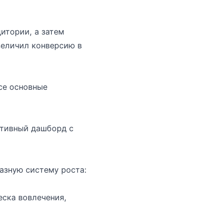
итории, а затем
величил конверсию в
все основные
итивный дашборд с
азную систему роста:
ска вовлечения,