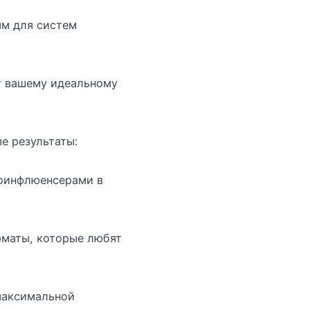
ым для систем
т вашему идеальному
е результаты:
роинфлюенсерами в
рматы, которые любят
 максимальной