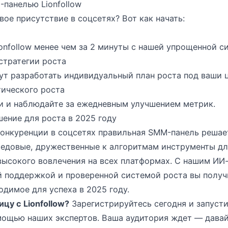
панелью Lionfollow
вое присутствие в соцсетях? Вот как начать:
ionfollow менее чем за 2 минуты с нашей упрощенной с
стратегии роста
т разработать индивидуальный план роста под ваши ц
тического роста
и и наблюдайте за ежедневным улучшением метрик.
ение для роста в 2025 году
онкуренции в соцсетях правильная SMM-панель решает 
редовые, дружественные к алгоритмам инструменты дл
высокого вовлечения на всех платформах. С нашим ИИ
 поддержкой и проверенной системой роста вы получ
димое для успеха в 2025 году.
цу с Lionfollow?
Зарегистрируйтесь сегодня и запуст
мощью наших экспертов. Ваша аудитория ждет — давай