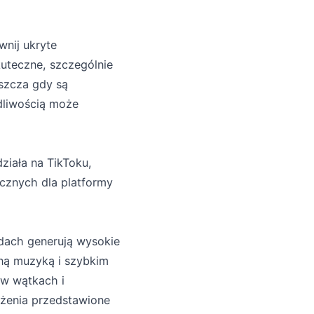
wnij ukryte
kuteczne, szczególnie
szcza gdy są
dliwością może
ziała na TikToku,
icznych dla platformy
jdach generują wysokie
rną muzyką i szybkim
 w wątkach i
eżenia przedstawione