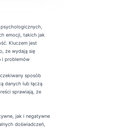
w psychologicznych,
h emocji, takich jak
ść. Kluczem jest
o, że wydają się
ń i problemów
oczekiwany sposób
ą danych lub łączą
eści sprawiają, że
tywne, jak i negatywne
nalnych doświadczeń,