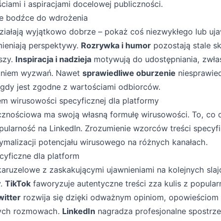
ciami i aspiracjami docelowej publiczności.
e bodźce do wdrożenia
iałają wyjątkowo dobrze – pokaż coś niezwykłego lub uja
mieniają perspektywy.
Rozrywka i humor
pozostają stale s
iszy.
Inspiracja i nadzieja
motywują do udostępniania, zwła
aniem wyzwań. Nawet
sprawiedliwe oburzenie
niesprawie
gdy jest zgodne z wartościami odbiorców.
m wirusowości specyficznej dla platformy
znościowa ma swoją własną formułę wirusowości. To, co d
pularność na LinkedIn. Zrozumienie wzorców treści specyf
ymalizacji potencjału wirusowego na różnych kanałach.
cyficzne dla platform
aruzelowe z zaskakującymi ujawnieniami na kolejnych sla
y.
TikTok
faworyzuje autentyczne treści zza kulis z popula
witter
rozwija się dzięki odważnym opiniom, opowieściom
cych rozmowach.
LinkedIn
nagradza profesjonalne spostrz