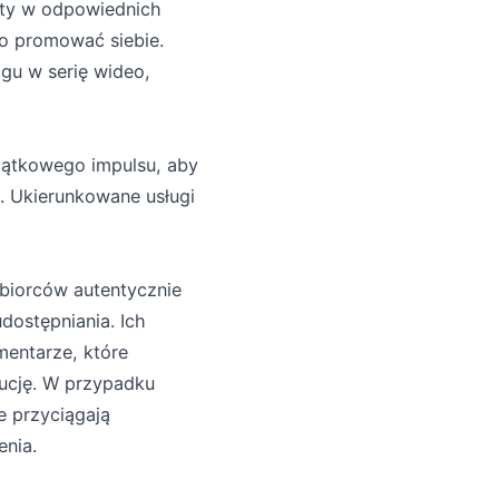
nty w odpowiednich
ko promować siebie.
gu w serię wideo,
zątkowego impulsu, aby
. Ukierunkowane usługi
biorców autentycznie
ostępniania. Ich
entarze, które
bucję. W przypadku
e przyciągają
enia.