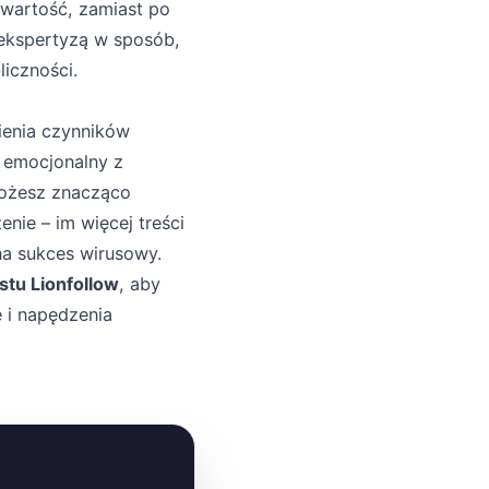
ą wartość, zamiast po
ą ekspertyzą w sposób,
iczności.
ienia czynników
s emocjonalny z
możesz znacząco
nie – im więcej treści
na sukces wirusowy.
stu Lionfollow
, aby
 i napędzenia