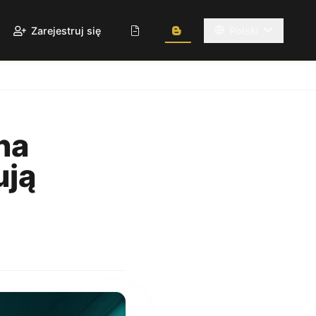
Zarejestruj się
Polski
na
ują