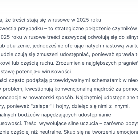
a, że treści stają się wirusowe w 2025 roku
 kwestia przypadku – to strategiczne połączenie czynnikó
2025 roku wirusowe treści zazwyczaj odwołują się do silnyc
ub oburzenie, jednocześnie oferując natychmiastową warto
 ludzie czują się zmuszeni udostępniać, ponieważ sprawia t
owi lub częścią ruchu. Zrozumienie najgłębszych pragnie
stawę potencjału wirusowości.
eści często podążają przewidywalnymi schematami: w nie
 problem, kwestionują konwencjonalną mądrość za pomoc
oncepcje w nowatorski sposób. Najchętniej udostępniane tr
y, ponieważ "załapał" i hojny, dzieląc się nimi z innymi.
nalnych bodźców napędzających udostępnianie
rusowości. Treści wywołujące silne uczucia – zarówno pozy
znie częściej niż neutralne. Skup się na tworzeniu emocjo