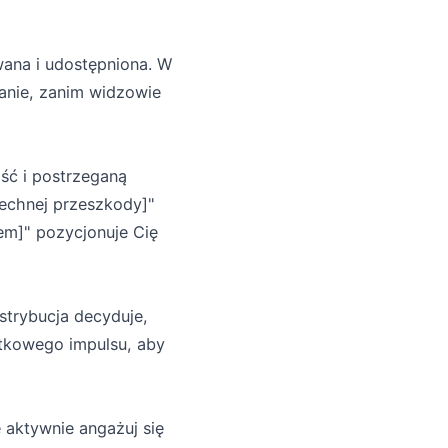
wana i udostępniona. W
anie, zanim widzowie
ość i postrzeganą
zechnej przeszkody]"
em]" pozycjonuje Cię
strybucja decyduje,
ątkowego impulsu, aby
 aktywnie angażuj się