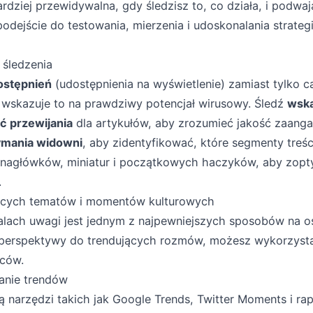
ardziej przewidywalna, gdy śledzisz to, co działa, i podwa
dejście do testowania, mierzenia i udoskonalania strategii
 śledzenia
ostępnień
(udostępnienia na wyświetlenie) zamiast tylko ca
 wskazuje to na prawdziwy potencjał wirusowy. Śledź
wska
ć przewijania
dla artykułów, aby zrozumieć jakość zaang
ymania widowni
, aby zidentyfikować, które segmenty treśc
 nagłówków, miniatur i początkowych haczyków, aby zop
.
ących tematów i momentów kulturowych
falach uwagi jest jednym z najpewniejszych sposobów na o
perspektywy do trendujących rozmów, możesz wykorzyst
rców.
anie trendów
 narzędzi takich jak Google Trends, Twitter Moments i ra