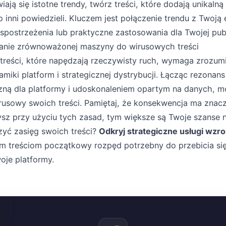
ją się istotne trendy, twórz treści, które dodają unikaln
o inni powiedzieli. Kluczem jest połączenie trendu z Twoj
spostrzeżenia lub praktyczne zastosowania dla Twojej publ
nie zrównoważonej maszyny do wirusowych treści
treści, które napędzają rzeczywisty ruch, wymaga zrozum
miki platform i strategicznej dystrybucji. Łącząc rezonan
czną dla platformy i udoskonaleniem opartym na danych, 
rusowy swoich treści. Pamiętaj, że konsekwencja ma znacze
ysz przy użyciu tych zasad, tym większe są Twoje szanse 
zyć zasięg swoich treści?
Odkryj strategiczne usługi wzro
 treściom początkowy rozpęd potrzebny do przebicia się
oje platformy.