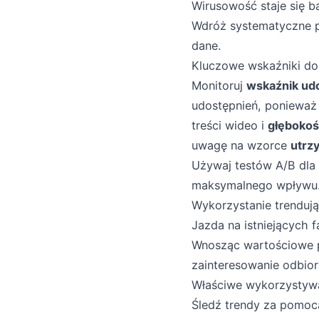
Wirusowość staje się b
Wdróż systematyczne po
dane.
Kluczowe wskaźniki do
Monitoruj
wskaźnik ud
udostępnień, ponieważ
treści wideo i
głębokoś
uwagę na wzorce
utrz
Używaj testów A/B dla
maksymalnego wpływu
Wykorzystanie trenduj
Jazda na istniejących 
Wnosząc wartościowe 
zainteresowanie odbio
Właściwe wykorzystyw
Śledź trendy za pomocą