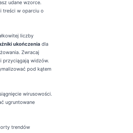
jasz udane wzorce.
 treści w oparciu o
łkowitej liczby
źniki ukończenia
dla
ażowania. Zwracaj
i przyciągają widzów.
tymalizować pod kątem
siągnięcie wirusowości.
ać ugruntowane
porty trendów