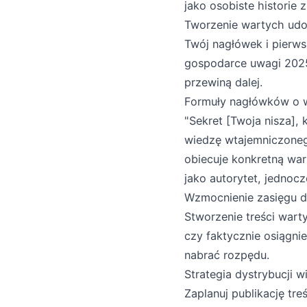
jako osobiste historie 
Tworzenie wartych udo
Twój nagłówek i pierw
gospodarce uwagi 2025
przewiną dalej.
Formuły nagłówków o w
"Sekret [Twoja nisza], 
wiedzę wtajemniczoneg
obiecuje konkretną war
jako autorytet, jednoc
Wzmocnienie zasięgu dz
Stworzenie treści wart
czy faktycznie osiągni
nabrać rozpędu.
Strategia dystrybucji 
Zaplanuj publikację tr