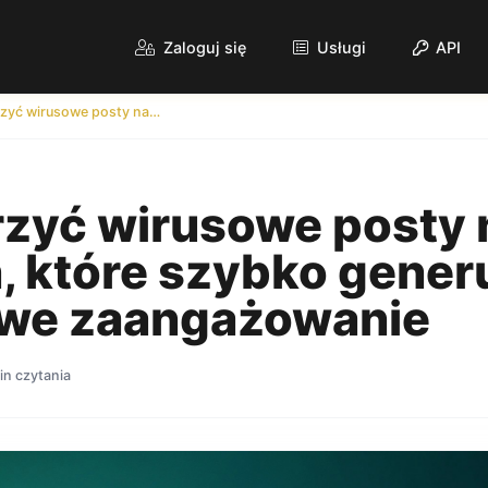
Zaloguj się
Usługi
API
Jak tworzyć wirusowe posty na LinkedIn, które szybko generują prawdziwe zaangażowanie
rzyć wirusowe posty 
, które szybko gener
we zaangażowanie
in czytania