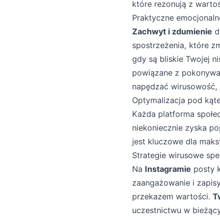
które rezonują z wartoś
Praktyczne emocjonaln
Zachwyt i zdumienie
dz
spostrzeżenia, które z
gdy są bliskie Twojej n
powiązane z pokonyw
napędzać wirusowość, 
Optymalizacja pod kąte
Każda platforma społec
niekoniecznie zyska po
jest kluczowe dla maks
Strategie wirusowe spe
Na
Instagramie
posty k
zaangażowanie i zapis
przekazem wartości.
T
uczestnictwu w bieżą