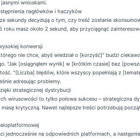
z jasnymi wnioskami.
stępnienia nagłówków i haczyków
sze sekundy decydują o tym, czy treść zostanie skonsumo
 roku masz około 2 sekund, aby przyciągnąć zainteresow
ysokiej konwersji
którego nie chce, abyś wiedział o [korzyść]" budzi ciekaw
o. "Jak [osiągnąłem wynik] w [krótkim czasie] bez [pows
tość. "[Liczba] błędów, które wszyscy popełniają z [temat
ześnie adresując problemy.
ięki strategicznej dystrybucji
ych wirusowości to tylko połowa sukcesu – strategiczna dy
e masę krytyczną. Nawet najlepsze treści potrzebują pocz
wieloplatformowej
eści jednocześnie na odpowiednich platformach, a następnie