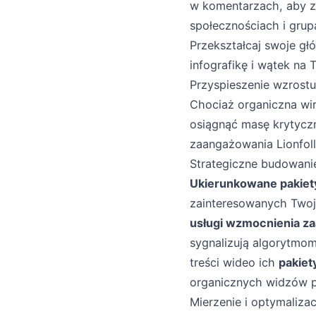
w komentarzach, aby z
społecznościach i grup
Przekształcaj swoje gł
infografikę i wątek na T
Przyspieszenie wzrostu
Chociaż organiczna wir
osiągnąć masę krytycz
zaangażowania Lionfol
Strategiczne budowani
Ukierunkowane pakiet
zainteresowanych Twoj
usługi wzmocnienia z
sygnalizują algorytmom
treści wideo ich
pakiet
organicznych widzów po
Mierzenie i optymalizac