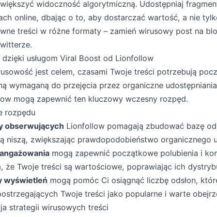
większyć widoczność algorytmiczną. Udostępniaj fragme
ach online, dbając o to, aby dostarczać wartość, a nie tyl
ówne treści w różne formaty – zamień wirusowy post na blo
witterze.
 dzięki usługom Viral Boost od Lionfollow
usowość jest celem, czasami Twoje treści potrzebują poc
ną wymaganą do przejęcia przez organiczne udostępniania
low mogą zapewnić ten kluczowy wczesny rozpęd.
e rozpędu
y obserwujących
Lionfollow pomagają zbudować bazę od
ą niszą, zwiększając prawdopodobieństwo organicznego ud
aangażowania
mogą zapewnić początkowe polubienia i kom
, że Twoje treści są wartościowe, poprawiając ich dystry
y wyświetleń
mogą pomóc Ci osiągnąć liczbę odsłon, któr
strzegających Twoje treści jako popularne i warte obejrz
ja strategii wirusowych treści