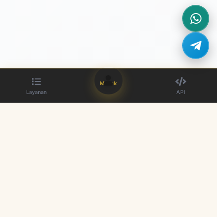
Masuk
Layanan
API
Penyedia panel SMM terbaik. Tingkatkan kehadiran media sosial