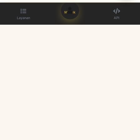
Masuk
Layanan
API
Penyedia panel SMM terbaik. Tingkatkan kehadiran media sosial
Anda.
Tautan Cepat