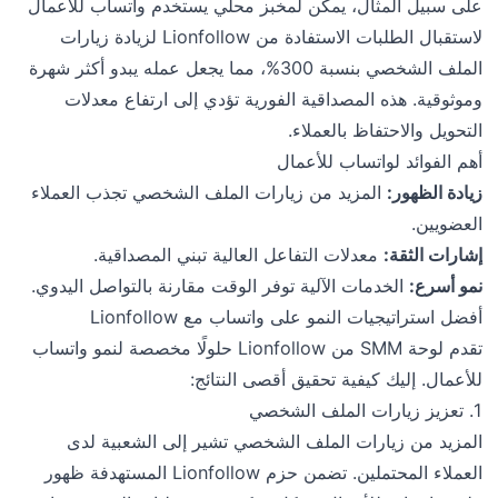
على سبيل المثال، يمكن لمخبز محلي يستخدم واتساب للأعمال
لاستقبال الطلبات الاستفادة من Lionfollow لزيادة زيارات
الملف الشخصي بنسبة 300%، مما يجعل عمله يبدو أكثر شهرة
وموثوقية. هذه المصداقية الفورية تؤدي إلى ارتفاع معدلات
التحويل والاحتفاظ بالعملاء.
أهم الفوائد لواتساب للأعمال
زيادة الظهور:
المزيد من زيارات الملف الشخصي تجذب العملاء
العضويين.
إشارات الثقة:
معدلات التفاعل العالية تبني المصداقية.
نمو أسرع:
الخدمات الآلية توفر الوقت مقارنة بالتواصل اليدوي.
أفضل استراتيجيات النمو على واتساب مع Lionfollow
تقدم لوحة SMM من Lionfollow حلولًا مخصصة لنمو واتساب
للأعمال. إليك كيفية تحقيق أقصى النتائج:
1. تعزيز زيارات الملف الشخصي
المزيد من زيارات الملف الشخصي تشير إلى الشعبية لدى
العملاء المحتملين. تضمن حزم Lionfollow المستهدفة ظهور