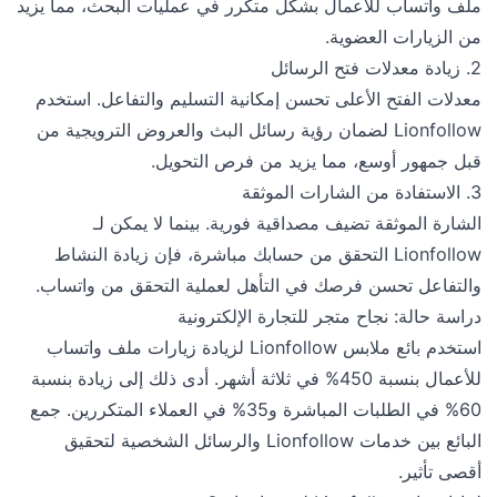
ملف واتساب للأعمال بشكل متكرر في عمليات البحث، مما يزيد
من الزيارات العضوية.
2. زيادة معدلات فتح الرسائل
معدلات الفتح الأعلى تحسن إمكانية التسليم والتفاعل. استخدم
Lionfollow لضمان رؤية رسائل البث والعروض الترويجية من
قبل جمهور أوسع، مما يزيد من فرص التحويل.
3. الاستفادة من الشارات الموثقة
الشارة الموثقة تضيف مصداقية فورية. بينما لا يمكن لـ
Lionfollow التحقق من حسابك مباشرة، فإن زيادة النشاط
والتفاعل تحسن فرصك في التأهل لعملية التحقق من واتساب.
دراسة حالة: نجاح متجر للتجارة الإلكترونية
استخدم بائع ملابس Lionfollow لزيادة زيارات ملف واتساب
للأعمال بنسبة 450% في ثلاثة أشهر. أدى ذلك إلى زيادة بنسبة
60% في الطلبات المباشرة و35% في العملاء المتكررين. جمع
البائع بين خدمات Lionfollow والرسائل الشخصية لتحقيق
أقصى تأثير.