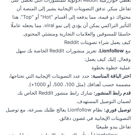
تفاعل مبكر. تدفق التصويتات الإيجابية يشير إلى المنصة أن
محتواك ذو قيمة، مما يدفعه إلى أقسام "Hot" أو "Top". هذا
التأثير التراكمي يمكن أن يؤدي إلى نمو viral، مما يجعله عاملًا
حاسمًا للمسوقين والعلامات التجارية ومنشئي المحتوى.
كيف يعمل شراء تصويتات Reddit
مع
Lionfollow
، تعزيز منشورات Reddit الخاصة بك سهل
وفعال. إليك كيف يعمل:
عملية خطوة بخطوة
اختر الباقة المناسبة:
حدد عدد التصويتات الإيجابية التي تحتاجها،
مصممة حسب أهدافك (مثل 100، 500، أو 1000+).
قدم رابط المنشور:
شارك رابط منشور Reddit الخاص بك
لضمان التوصيل المستهدف.
توصيل فوري:
نظام Lionfollow يعالج طلبك بسرعة، مع توصيل
التصويتات الإيجابية في غضون دقائق.
تفاعل يبدو طبيعيًا
يضمن Lionfollow أن تأتي التصويتات الإيجابية من حسابات تبدو