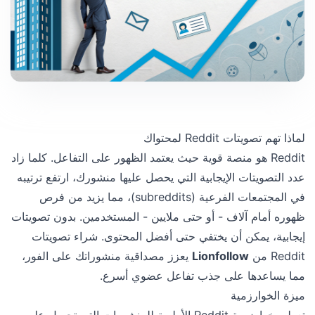
لماذا تهم تصويتات Reddit لمحتواك
Reddit هو منصة قوية حيث يعتمد الظهور على التفاعل. كلما زاد
عدد التصويتات الإيجابية التي يحصل عليها منشورك، ارتفع ترتيبه
في المجتمعات الفرعية (subreddits)، مما يزيد من فرص
ظهوره أمام آلاف - أو حتى ملايين - المستخدمين. بدون تصويتات
إيجابية، يمكن أن يختفي حتى أفضل المحتوى. شراء تصويتات
Reddit من
Lionfollow
يعزز مصداقية منشوراتك على الفور،
مما يساعدها على جذب تفاعل عضوي أسرع.
ميزة الخوارزمية
تعطي خوارزمية Reddit الأولوية للمنشورات التي تحصل على