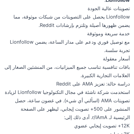
تصويتات عالية الجودة
Lionfollow يحصل على التصويتات من شبكات موثوقة، مما
يضمن ظهورها أصيلة وتلتزم بإرشادات Reddit.
خدمة سريعة وموثوقة
مع توصيل فوري ودعم على مدار الساعة، يضمن Lionfollow
تجربة سلسة.
أسعار معقولة
باقات تنافسية تناسب جميع الميزانيات، من المنشئين الصغار إلى
العلامات التجارية الكبيرة.
دراسة حالة: تعزيز AMA على Reddit
استخدمت شركة ناشئة في مجال التكنولوجيا Lionfollow لزيادة
تصويتات AMA (اسألني أي شيء). في غضون ساعة، حصل
المنشور على 500+ تصويت إيجابي، ليظهر على الصفحة
الرئيسية لـ r/IAmA. أدى ذلك إلى:
12K+ تصويت إيجابي عضوي
3K+ تعليق